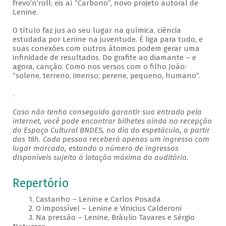
frevo’n’roll: eis aí “Carbono”, novo projeto autoral de
Lenine.
O título faz jus ao seu lugar na química, ciência
estudada por Lenine na juventude. É liga para tudo, e
suas conexões com outros átomos podem gerar uma
infinidade de resultados. Do grafite ao diamante – e
agora, canção. Como nos versos com o filho João:
“solene, terreno, imenso; perene, pequeno, humano”.
.
Caso não tenha conseguido garantir sua entrada pela
internet, você pode encontrar bilhetes ainda na recepção
do Espaço Cultural BNDES, no dia do espetáculo, a partir
das 18h. Cada pessoa receberá apenas um ingresso com
lugar marcado, estando o número de ingressos
disponíveis sujeito à lotação máxima do auditório.
Repertório
1. Castanho – Lenine e Carlos Posada
2. O impossível – Lenine e Vinicius Calderoni
3. Na pressão – Lenine, Bráulio Tavares e Sérgio