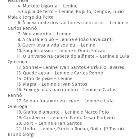
Natureza
4. Martelo bigorna – Lenine
5. Cupim de ferro – Lenine, Pupillo, Dengue, Lucio
Maia e Jorge du Peixe
6. À meia noite dos tambores silenciosos – Lenine e
Carlos Rennó
7. Meu amanhã – Lenine
8. A causa e o pó – Lenine e João Cavalcanti
9. Quem leva a vida sou eu – Lenine
10. Simples assim – Lenine e Dudu Falcão
11. O universo na cabeça do alfinete – Lenine e Lula
Queiroga
12. Sonhei – Lenine, Ivan Santos e Bráulio Tavares
13. Quede água – Lenine e Carlos Rennó
14. Olho de peixe – Lenine
15. Magra – Lenine e Ivan Santos
16. Envergo mas não quebro – Lenine e Carlos
Rennó
17. Se não for amor eu cegue – Lenine e Lula
Queiroga
18. Grafite diamante – Lenine e Marco Polo
19. Candeeiro – Lenine e Paulo Cesar Pinheiro
20. Do it – Lenine e Ian Santos
21. Undo – Lenine, Pantico Rocha, Guila, JR Tostoi e
Bruno Giorgi