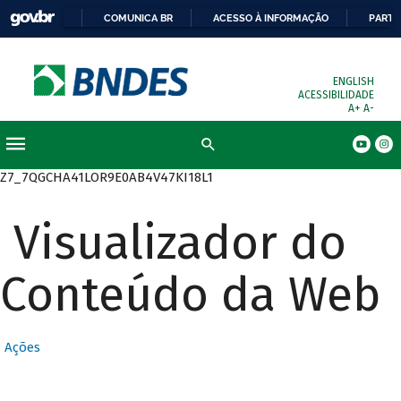
COMUNICA BR
ACESSO À INFORMAÇÃO
PARTI
ENGLISH
ACESSIBILIDADE
A+
A-
Busca
Z7_7QGCHA41LOR9E0AB4V47KI18L1
Visualizador do
Conteúdo da Web
Ações