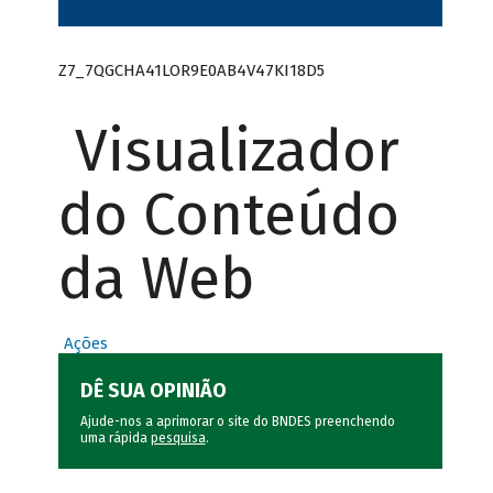
Z7_7QGCHA41LOR9E0AB4V47KI18D5
Visualizador
do Conteúdo
da Web
Ações
DÊ SUA OPINIÃO
Ajude-nos a aprimorar o site do BNDES preenchendo
uma rápida
pesquisa
.