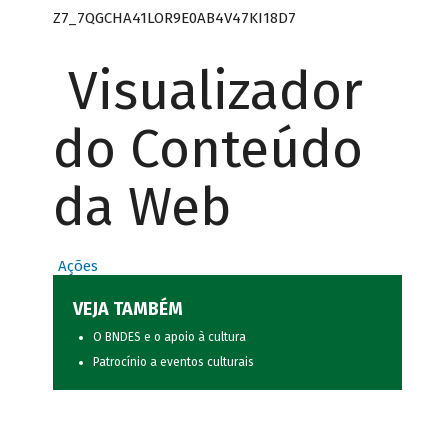
Z7_7QGCHA41LOR9E0AB4V47KI18D7
Visualizador
do Conteúdo
da Web
Ações
VEJA TAMBÉM
O BNDES e o apoio à cultura
Patrocínio a eventos culturais