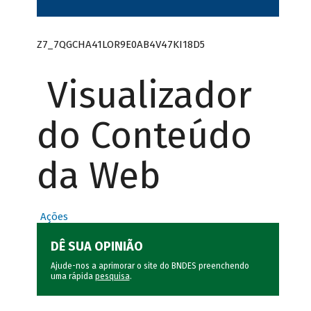
Z7_7QGCHA41LOR9E0AB4V47KI18D5
Visualizador
do Conteúdo
da Web
Ações
DÊ SUA OPINIÃO
Ajude-nos a aprimorar o site do BNDES preenchendo
uma rápida
pesquisa
.