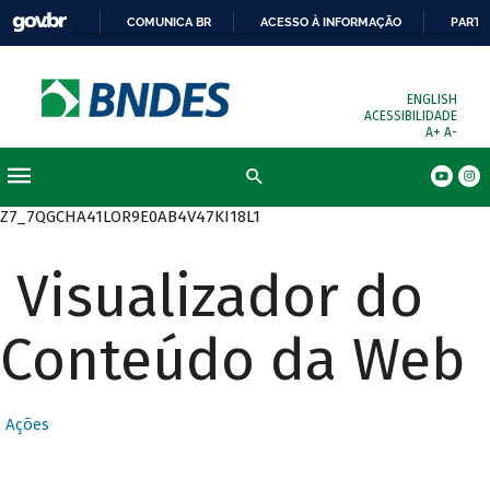
COMUNICA BR
ACESSO À INFORMAÇÃO
PARTI
ENGLISH
ACESSIBILIDADE
A+
A-
Busca
Z7_7QGCHA41LOR9E0AB4V47KI18L1
Visualizador do
Conteúdo da Web
Ações