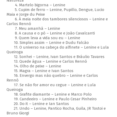
Natureza
4. Martelo bigorna – Lenine
5. Cupim de ferro – Lenine, Pupillo, Dengue, Lucio
Maia e Jorge du Peixe
6. À meia noite dos tambores silenciosos – Lenine e
Carlos Rennó
7. Meu amanhã – Lenine
8. A causa e o pó – Lenine e João Cavalcanti
9. Quem leva a vida sou eu – Lenine
10. Simples assim – Lenine e Dudu Falcão
11. O universo na cabeça do alfinete – Lenine e Lula
Queiroga
12. Sonhei – Lenine, Ivan Santos e Bráulio Tavares
13. Quede água – Lenine e Carlos Rennó
14. Olho de peixe – Lenine
15. Magra – Lenine e Ivan Santos
16. Envergo mas não quebro – Lenine e Carlos
Rennó
17. Se não for amor eu cegue – Lenine e Lula
Queiroga
18. Grafite diamante – Lenine e Marco Polo
19. Candeeiro – Lenine e Paulo Cesar Pinheiro
20. Do it – Lenine e Ian Santos
21. Undo – Lenine, Pantico Rocha, Guila, JR Tostoi e
Bruno Giorgi