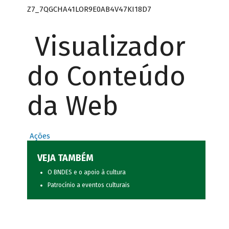
Z7_7QGCHA41LOR9E0AB4V47KI18D7
Visualizador
do Conteúdo
da Web
Ações
VEJA TAMBÉM
O BNDES e o apoio à cultura
Patrocínio a eventos culturais