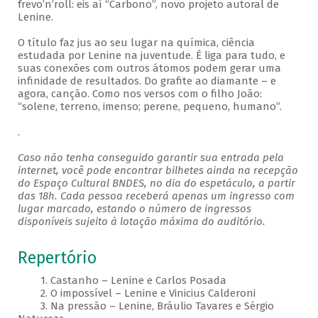
frevo’n’roll: eis aí “Carbono”, novo projeto autoral de
Lenine.
O título faz jus ao seu lugar na química, ciência
estudada por Lenine na juventude. É liga para tudo, e
suas conexões com outros átomos podem gerar uma
infinidade de resultados. Do grafite ao diamante – e
agora, canção. Como nos versos com o filho João:
“solene, terreno, imenso; perene, pequeno, humano”.
.
Caso não tenha conseguido garantir sua entrada pela
internet, você pode encontrar bilhetes ainda na recepção
do Espaço Cultural BNDES, no dia do espetáculo, a partir
das 18h. Cada pessoa receberá apenas um ingresso com
lugar marcado, estando o número de ingressos
disponíveis sujeito à lotação máxima do auditório.
Repertório
1. Castanho – Lenine e Carlos Posada
2. O impossível – Lenine e Vinicius Calderoni
3. Na pressão – Lenine, Bráulio Tavares e Sérgio