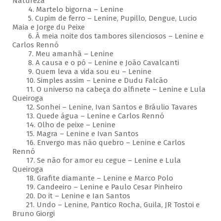
Natureza
4. Martelo bigorna – Lenine
5. Cupim de ferro – Lenine, Pupillo, Dengue, Lucio
Maia e Jorge du Peixe
6. À meia noite dos tambores silenciosos – Lenine e
Carlos Rennó
7. Meu amanhã – Lenine
8. A causa e o pó – Lenine e João Cavalcanti
9. Quem leva a vida sou eu – Lenine
10. Simples assim – Lenine e Dudu Falcão
11. O universo na cabeça do alfinete – Lenine e Lula
Queiroga
12. Sonhei – Lenine, Ivan Santos e Bráulio Tavares
13. Quede água – Lenine e Carlos Rennó
14. Olho de peixe – Lenine
15. Magra – Lenine e Ivan Santos
16. Envergo mas não quebro – Lenine e Carlos
Rennó
17. Se não for amor eu cegue – Lenine e Lula
Queiroga
18. Grafite diamante – Lenine e Marco Polo
19. Candeeiro – Lenine e Paulo Cesar Pinheiro
20. Do it – Lenine e Ian Santos
21. Undo – Lenine, Pantico Rocha, Guila, JR Tostoi e
Bruno Giorgi