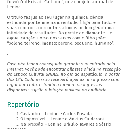
frevo’n’roll: eis aí “Carbono”, novo projeto autoral de
Lenine.
O título faz jus ao seu lugar na química, ciência
estudada por Lenine na juventude. É liga para tudo, e
suas conexões com outros átomos podem gerar uma
infinidade de resultados. Do grafite ao diamante – e
agora, canção. Como nos versos com o filho João:
“solene, terreno, imenso; perene, pequeno, humano”.
.
Caso não tenha conseguido garantir sua entrada pela
internet, você pode encontrar bilhetes ainda na recepção
do Espaço Cultural BNDES, no dia do espetáculo, a partir
das 18h. Cada pessoa receberá apenas um ingresso com
lugar marcado, estando o número de ingressos
disponíveis sujeito à lotação máxima do auditório.
Repertório
1. Castanho – Lenine e Carlos Posada
2. O impossível – Lenine e Vinicius Calderoni
3. Na pressão – Lenine, Bráulio Tavares e Sérgio