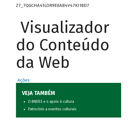
Z7_7QGCHA41LOR9E0AB4V47KI18D7
Visualizador
do Conteúdo
da Web
Ações
VEJA TAMBÉM
O BNDES e o apoio à cultura
Patrocínio a eventos culturais