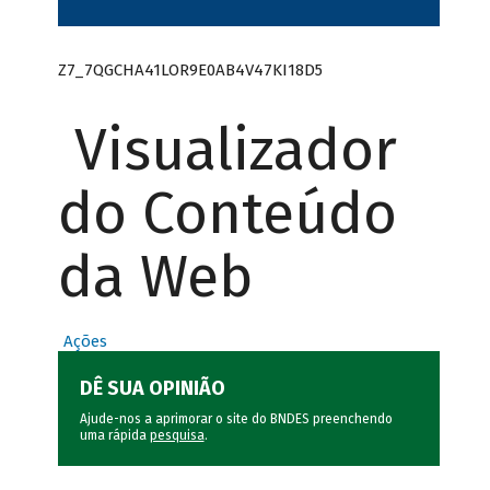
Z7_7QGCHA41LOR9E0AB4V47KI18D5
Visualizador
do Conteúdo
da Web
Ações
DÊ SUA OPINIÃO
Ajude-nos a aprimorar o site do BNDES preenchendo
uma rápida
pesquisa
.