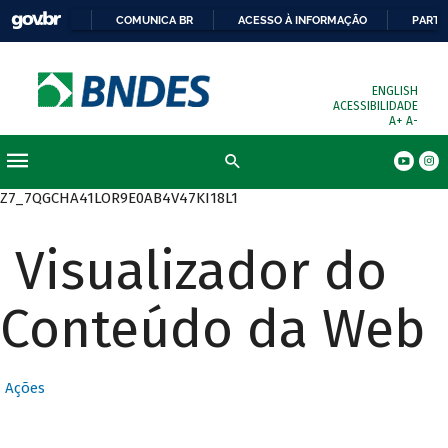
COMUNICA BR
ACESSO À INFORMAÇÃO
PARTI
ENGLISH
ACESSIBILIDADE
A+
A-
Busca
Z7_7QGCHA41LOR9E0AB4V47KI18L1
Visualizador do
Conteúdo da Web
Ações