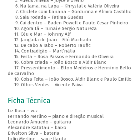
5. Adeus Amélia – Joyce Moreno
6. Na lama, na Lapa – Khrystal e Valéria Oliveira
7. Chiclete com banana – Gordurina e Almira Castilho
8. Saia rodada – Fatima Guedes
9. Cai dentro – Baden Powell e Paulo Cesar Pinheiro
10. Agora tá – Tunai e Sergio Natureza
11. Céu e Mar – Johnny Alf
12. Jangada de João – Filó Machado
13. De cabo a rabo – Roberto Taufic
14. Contradição – Mart’nália
15. Festa – Rosa Passos e Fernando de Oliveira
16. Cobra criada – João Bosco e Aldir Blanc
17. Pressentimento – Elton Medeiros e Hermínio Bello
de Carvalho
18. Coisa Feita – João Bosco, Aldir Blanc e Paulo Emílio
19. Olhos Verdes – Vicente Paiva
Ficha Técnica
Liz Rosa – voz
Fernando Merlino – piano e direção musical
Leonardo Amuedo – guitarra
Alexandre Katatau – baixo
Erivelton Silva – bateria
Julio Merlino – sax e flauta