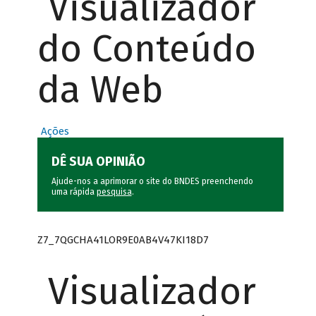
Visualizador
do Conteúdo
da Web
Ações
DÊ SUA OPINIÃO
Ajude-nos a aprimorar o site do BNDES preenchendo
uma rápida
pesquisa
.
Z7_7QGCHA41LOR9E0AB4V47KI18D7
Visualizador