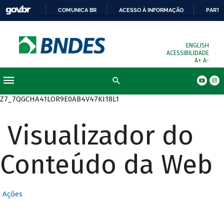
COMUNICA BR
ACESSO À INFORMAÇÃO
PARTI
ENGLISH
ACESSIBILIDADE
A+
A-
Busca
Z7_7QGCHA41LOR9E0AB4V47KI18L1
Visualizador do
Conteúdo da Web
Ações