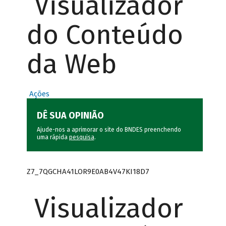
Visualizador
do Conteúdo
da Web
Ações
DÊ SUA OPINIÃO
Ajude-nos a aprimorar o site do BNDES preenchendo
uma rápida
pesquisa
.
Z7_7QGCHA41LOR9E0AB4V47KI18D7
Visualizador