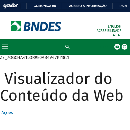
COMUNICA BR
ACESSO À INFORMAÇÃO
PARTI
ENGLISH
ACESSIBILIDADE
A+
A-
Busca
Z7_7QGCHA41LOR9E0AB4V47KI18L1
Visualizador do
Conteúdo da Web
Ações