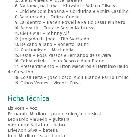
5. Adeus Amélia – Joyce Moreno
6. Na lama, na Lapa – Khrystal e Valéria Oliveira
7. Chiclete com banana – Gordurina e Almira Castilho
8. Saia rodada – Fatima Guedes
9. Cai dentro – Baden Powell e Paulo Cesar Pinheiro
10. Agora tá – Tunai e Sergio Natureza
11. Céu e Mar – Johnny Alf
12. Jangada de João – Filó Machado
13. De cabo a rabo – Roberto Taufic
14. Contradição – Mart’nália
15. Festa – Rosa Passos e Fernando de Oliveira
16. Cobra criada – João Bosco e Aldir Blanc
17. Pressentimento – Elton Medeiros e Hermínio Bello
de Carvalho
18. Coisa Feita – João Bosco, Aldir Blanc e Paulo Emílio
19. Olhos Verdes – Vicente Paiva
Ficha Técnica
Liz Rosa – voz
Fernando Merlino – piano e direção musical
Leonardo Amuedo – guitarra
Alexandre Katatau – baixo
Erivelton Silva – bateria
Julio Merlino – sax e flauta