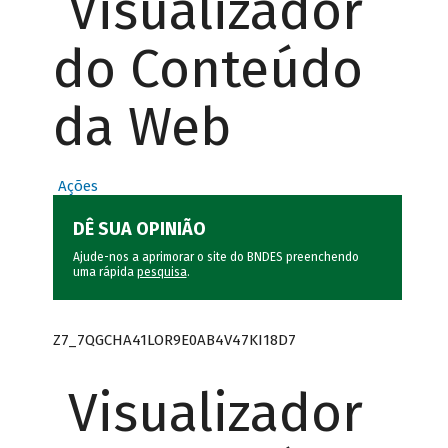
Visualizador
do Conteúdo
da Web
Ações
DÊ SUA OPINIÃO
Ajude-nos a aprimorar o site do BNDES preenchendo
uma rápida
pesquisa
.
Z7_7QGCHA41LOR9E0AB4V47KI18D7
Visualizador