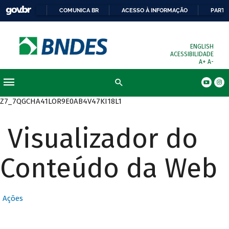
COMUNICA BR
ACESSO À INFORMAÇÃO
PARTI
ENGLISH
ACESSIBILIDADE
A+
A-
Busca
Z7_7QGCHA41LOR9E0AB4V47KI18L1
Visualizador do
Conteúdo da Web
Ações