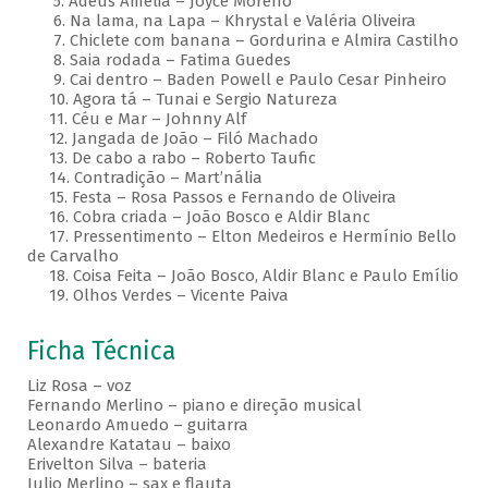
5. Adeus Amélia – Joyce Moreno
6. Na lama, na Lapa – Khrystal e Valéria Oliveira
7. Chiclete com banana – Gordurina e Almira Castilho
8. Saia rodada – Fatima Guedes
9. Cai dentro – Baden Powell e Paulo Cesar Pinheiro
10. Agora tá – Tunai e Sergio Natureza
11. Céu e Mar – Johnny Alf
12. Jangada de João – Filó Machado
13. De cabo a rabo – Roberto Taufic
14. Contradição – Mart’nália
15. Festa – Rosa Passos e Fernando de Oliveira
16. Cobra criada – João Bosco e Aldir Blanc
17. Pressentimento – Elton Medeiros e Hermínio Bello
de Carvalho
18. Coisa Feita – João Bosco, Aldir Blanc e Paulo Emílio
19. Olhos Verdes – Vicente Paiva
Ficha Técnica
Liz Rosa – voz
Fernando Merlino – piano e direção musical
Leonardo Amuedo – guitarra
Alexandre Katatau – baixo
Erivelton Silva – bateria
Julio Merlino – sax e flauta