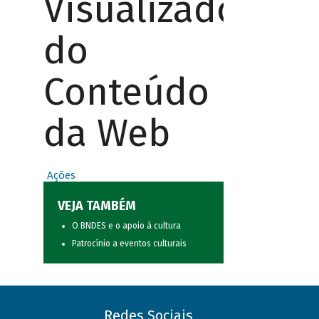
Visualizador
do
Conteúdo
da Web
Ações
VEJA TAMBÉM
O BNDES e o apoio à cultura
Patrocínio a eventos culturais
Redes Sociais