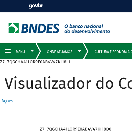
Z7_7QGCHA41LOR9E0AB4V47KI18L1
Visualizador do 
Ações
Z7_7QGCHA41LOR9E0AB4V47KI18D0