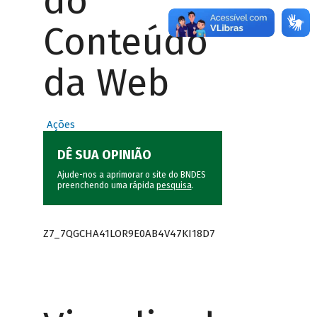
do
Conteúdo
da Web
Ações
DÊ SUA OPINIÃO
Ajude-nos a aprimorar o site do BNDES
preenchendo uma rápida
pesquisa
.
Z7_7QGCHA41LOR9E0AB4V47KI18D7