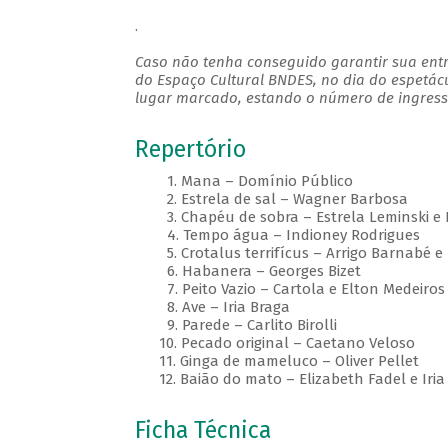
.
Caso não tenha conseguido garantir sua entr
do Espaço Cultural BNDES, no dia do espetác
lugar marcado, estando o número de ingresso
Repertório
1. Mana – Domínio Público
2. Estrela de sal – Wagner Barbosa
3. Chapéu de sobra – Estrela Leminski e
4. Tempo água – Indioney Rodrigues
5. Crotalus terrifícus – Arrigo Barnabé e 
6. Habanera – Georges Bizet
7. Peito Vazio – Cartola e Elton Medeiros
8. Ave – Iria Braga
9. Parede – Carlito Birolli
10. Pecado original – Caetano Veloso
11. Ginga de mameluco – Oliver Pellet
12. Baião do mato – Elizabeth Fadel e Iria
Ficha Técnica