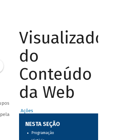
Visualizador
do
Conteúdo
da Web
rupos
Ações
 pela
NESTA SEÇÃO
Programação