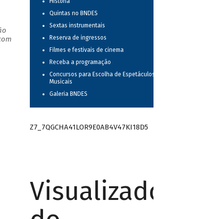
História
Quintas no BNDES
Sextas instrumentais
ão
Reserva de ingressos
 com
Filmes e festivais de cinema
Receba a programação
Concursos para Escolha de Espetáculos
Musicais
Galeria BNDES
Z7_7QGCHA41LOR9E0AB4V47KI18D5
Visualizador