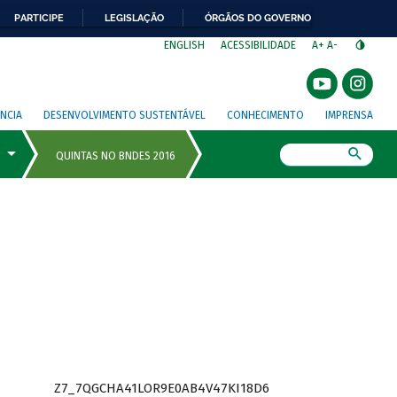
PARTICIPE
LEGISLAÇÃO
ÓRGÃOS DO GOVERNO
⁣
ENGLISH
ACESSIBILIDADE
A+
A-
NCIA
DESENVOLVIMENTO SUSTENTÁVEL
CONHECIMENTO
IMPRENSA
Busca
Z7_7QGCHA41LOR9E0AB4V47KI18D6