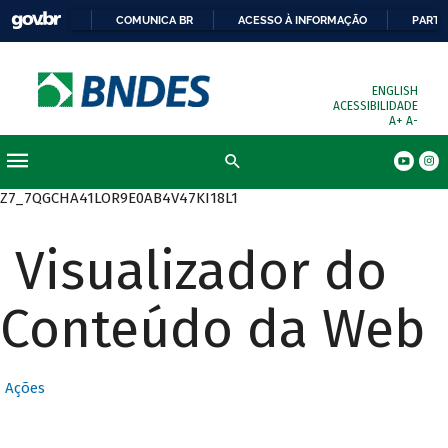
COMUNICA BR
ACESSO À INFORMAÇÃO
PARTI
ENGLISH
ACESSIBILIDADE
A+
A-
Busca
Z7_7QGCHA41LOR9E0AB4V47KI18L1
Visualizador do
Conteúdo da Web
Ações