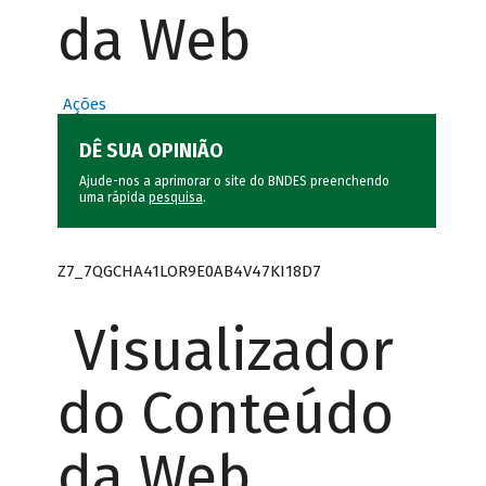
da Web
Ações
DÊ SUA OPINIÃO
Ajude-nos a aprimorar o site do BNDES preenchendo
uma rápida
pesquisa
.
Z7_7QGCHA41LOR9E0AB4V47KI18D7
Visualizador
do Conteúdo
da Web