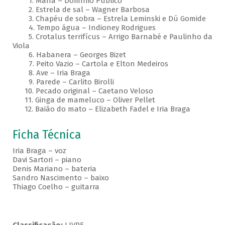
1. Mana – Domínio Público
2. Estrela de sal – Wagner Barbosa
3. Chapéu de sobra – Estrela Leminski e Dú Gomide
4. Tempo água – Indioney Rodrigues
5. Crotalus terrifícus – Arrigo Barnabé e Paulinho da
Viola
6. Habanera – Georges Bizet
7. Peito Vazio – Cartola e Elton Medeiros
8. Ave – Iria Braga
9. Parede – Carlito Birolli
10. Pecado original – Caetano Veloso
11. Ginga de mameluco – Oliver Pellet
12. Baião do mato – Elizabeth Fadel e Iria Braga
Ficha Técnica
Iria Braga – voz
Davi Sartori – piano
Denis Mariano – bateria
Sandro Nascimento – baixo
Thiago Coelho – guitarra