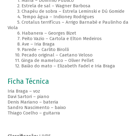
1. Mana – Domínio Público
2. Estrela de sal – Wagner Barbosa
3. Chapéu de sobra – Estrela Leminski e Dú Gomide
4. Tempo água – Indioney Rodrigues
5. Crotalus terrifícus – Arrigo Barnabé e Paulinho da
Viola
6. Habanera – Georges Bizet
7. Peito Vazio – Cartola e Elton Medeiros
8. Ave – Iria Braga
9. Parede – Carlito Birolli
10. Pecado original – Caetano Veloso
11. Ginga de mameluco – Oliver Pellet
12. Baião do mato – Elizabeth Fadel e Iria Braga
Ficha Técnica
Iria Braga – voz
Davi Sartori – piano
Denis Mariano – bateria
Sandro Nascimento – baixo
Thiago Coelho – guitarra