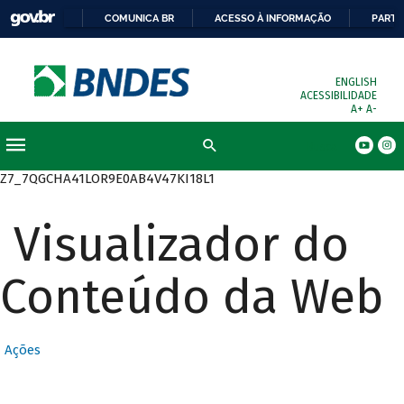
COMUNICA BR
ACESSO À INFORMAÇÃO
PARTI
ENGLISH
ACESSIBILIDADE
A+
A-
Busca
Z7_7QGCHA41LOR9E0AB4V47KI18L1
Visualizador do
Conteúdo da Web
Ações