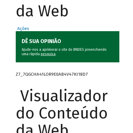
da Web
Ações
DÊ SUA OPINIÃO
Ajude-nos a aprimorar o site do BNDES preenchendo
uma rápida
pesquisa
.
Z7_7QGCHA41LOR9E0AB4V47KI18D7
Visualizador
do Conteúdo
da Web