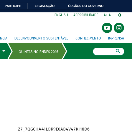
PARTICIPE
LEGISLAÇÃO
ÓRGÃOS DO GOVERNO
⁣
ENGLISH
ACESSIBILIDADE
A+
A-
NCIA
DESENVOLVIMENTO SUSTENTÁVEL
CONHECIMENTO
IMPRENSA
Busca
Z7_7QGCHA41LOR9E0AB4V47KI18D6