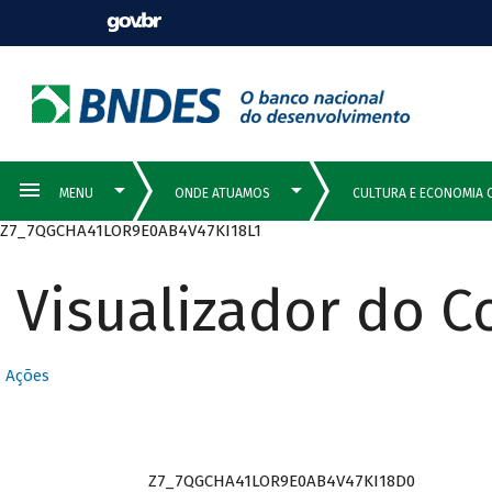
Z7_7QGCHA41LOR9E0AB4V47KI18L1
Visualizador do 
Ações
Z7_7QGCHA41LOR9E0AB4V47KI18D0