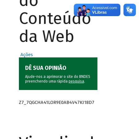
do
Conteúdo
da Web
Ações
DÊ SUA OPINIÃO
Ajude-nos a aprimorar o site do BNDES
preenchendo uma rápida
pesquisa
.
Z7_7QGCHA41LOR9E0AB4V47KI18D7