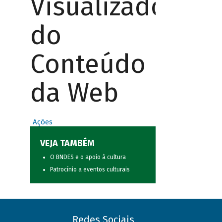
Visualizador
do
Conteúdo
da Web
Ações
VEJA TAMBÉM
O BNDES e o apoio à cultura
Patrocínio a eventos culturais
Redes Sociais