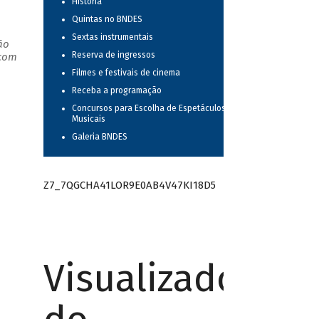
História
Quintas no BNDES
Sextas instrumentais
ão
Reserva de ingressos
 com
Filmes e festivais de cinema
Receba a programação
Concursos para Escolha de Espetáculos
Musicais
Galeria BNDES
Z7_7QGCHA41LOR9E0AB4V47KI18D5
Visualizador