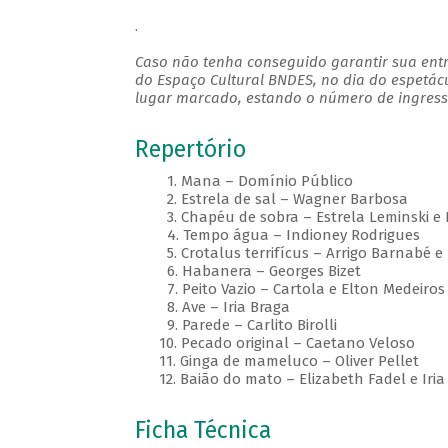
.
Caso não tenha conseguido garantir sua entr
do Espaço Cultural BNDES, no dia do espetác
lugar marcado, estando o número de ingresso
Repertório
1. Mana – Domínio Público
2. Estrela de sal – Wagner Barbosa
3. Chapéu de sobra – Estrela Leminski e
4. Tempo água – Indioney Rodrigues
5. Crotalus terrifícus – Arrigo Barnabé e 
6. Habanera – Georges Bizet
7. Peito Vazio – Cartola e Elton Medeiros
8. Ave – Iria Braga
9. Parede – Carlito Birolli
10. Pecado original – Caetano Veloso
11. Ginga de mameluco – Oliver Pellet
12. Baião do mato – Elizabeth Fadel e Iria
Ficha Técnica