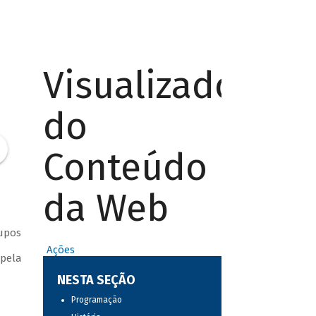
Visualizador
do
Conteúdo
da Web
rupos
Ações
 pela
NESTA SEÇÃO
Programação