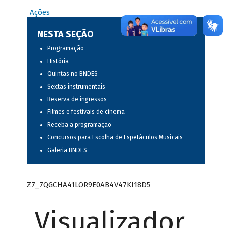
Ações
NESTA SEÇÃO
Programação
História
Quintas no BNDES
Sextas instrumentais
Reserva de ingressos
Filmes e festivais de cinema
Receba a programação
Concursos para Escolha de Espetáculos Musicais
Galeria BNDES
Z7_7QGCHA41LOR9E0AB4V47KI18D5
Visualizador