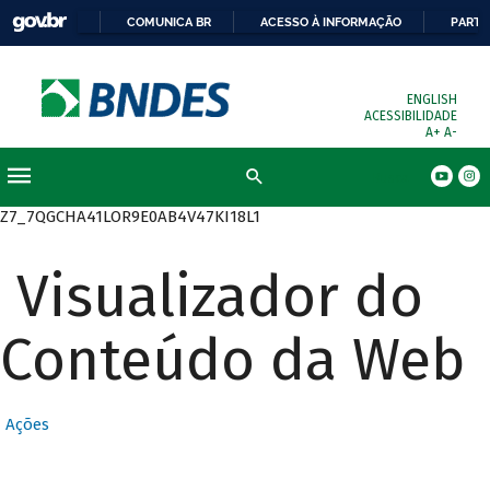
COMUNICA BR
ACESSO À INFORMAÇÃO
PARTI
ENGLISH
ACESSIBILIDADE
A+
A-
Busca
Z7_7QGCHA41LOR9E0AB4V47KI18L1
Visualizador do
Conteúdo da Web
Ações