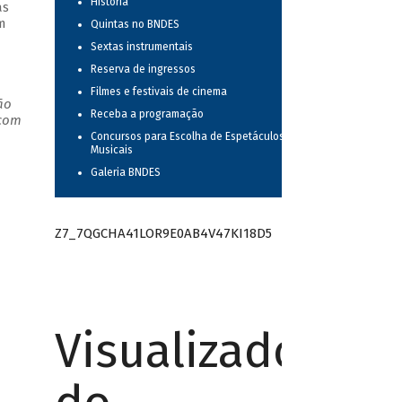
História
as
m
Quintas no BNDES
Sextas instrumentais
Reserva de ingressos
Filmes e festivais de cinema
ão
Receba a programação
 com
Concursos para Escolha de Espetáculos
Musicais
Galeria BNDES
Z7_7QGCHA41LOR9E0AB4V47KI18D5
Visualizador