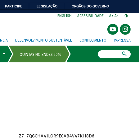
PARTICIPE
LEGISLAÇÃO
ÓRGÃOS DO GOVERNO
⁣
ENGLISH
ACESSIBILIDADE
A+
A-
NCIA
DESENVOLVIMENTO SUSTENTÁVEL
CONHECIMENTO
IMPRENSA
Busca
Z7_7QGCHA41LOR9E0AB4V47KI18D6