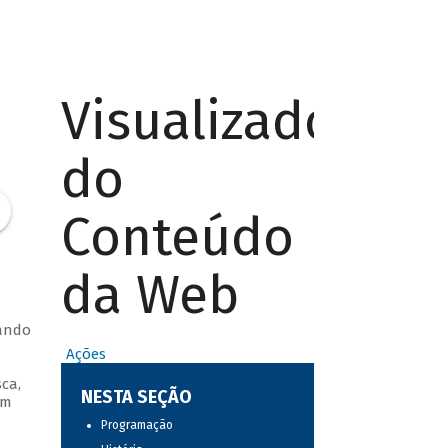
Visualizador
do
Conteúdo
da Web
hando
Ações
ca,
NESTA SEÇÃO
um
Programação