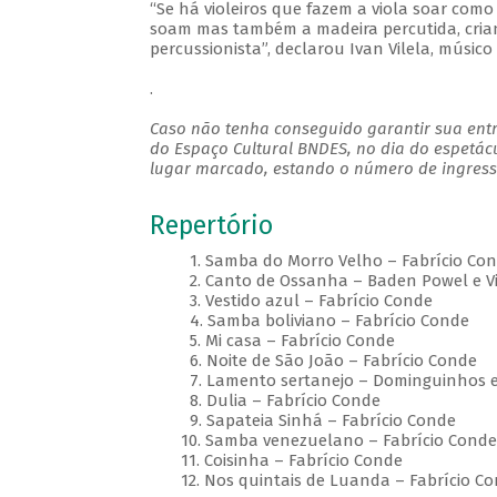
“Se há violeiros que fazem a viola soar como
soam mas também a madeira percutida, cri
percussionista”, declarou Ivan Vilela, músico
.
Caso não tenha conseguido garantir sua entr
do Espaço Cultural BNDES, no dia do espetác
lugar marcado, estando o número de ingresso
Repertório
1. Samba do Morro Velho – Fabrício Con
2. Canto de Ossanha – Baden Powel e Vin
3. Vestido azul – Fabrício Conde
4. Samba boliviano – Fabrício Conde
5. Mi casa – Fabrício Conde
6. Noite de São João – Fabrício Conde
7. Lamento sertanejo – Dominguinhos e G
8. Dulia – Fabrício Conde
9. Sapateia Sinhá – Fabrício Conde
10. Samba venezuelano – Fabrício Conde
11. Coisinha – Fabrício Conde
12. Nos quintais de Luanda – Fabrício Co