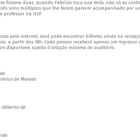
 se fossem duas, quando Fabrício toca sua viola, não só as cord
ando sons múltiplos que lhe fazem parecer acompanhado por u
 e professor na USP.
ada pela internet, você pode encontrar bilhetes ainda na recepç
ulo, a partir das 18h. Cada pessoa receberá apenas um ingresso
s disponíveis sujeito à lotação máxima do auditório.
de
icius de Moraes
ilberto Gil
nde