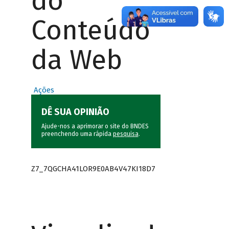
do
Conteúdo
da Web
Ações
DÊ SUA OPINIÃO
Ajude-nos a aprimorar o site do BNDES
preenchendo uma rápida
pesquisa
.
Z7_7QGCHA41LOR9E0AB4V47KI18D7