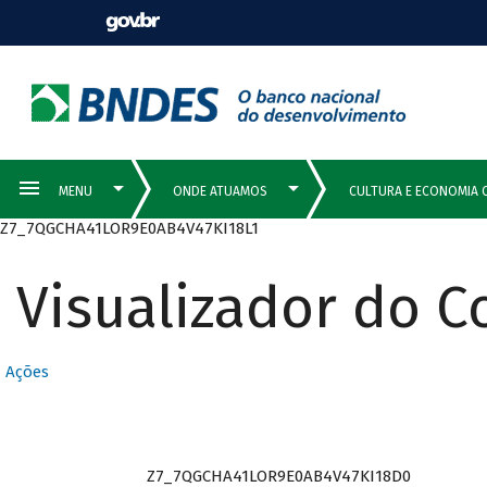
Z7_7QGCHA41LOR9E0AB4V47KI18L1
Visualizador do 
Ações
Z7_7QGCHA41LOR9E0AB4V47KI18D0