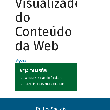
Visualizador
do
Conteúdo
da Web
Ações
VEJA TAMBÉM
O BNDES e o apoio à cultura
Patrocínio a eventos culturais
Redes Sociais