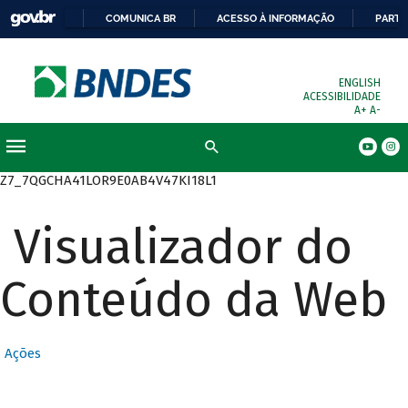
COMUNICA BR
ACESSO À INFORMAÇÃO
PARTI
ENGLISH
ACESSIBILIDADE
A+
A-
Busca
Z7_7QGCHA41LOR9E0AB4V47KI18L1
Visualizador do
Conteúdo da Web
Ações