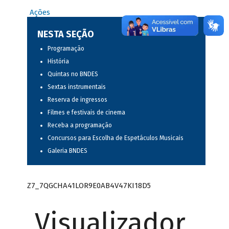
Ações
NESTA SEÇÃO
Programação
História
Quintas no BNDES
Sextas instrumentais
Reserva de ingressos
Filmes e festivais de cinema
Receba a programação
Concursos para Escolha de Espetáculos Musicais
Galeria BNDES
Z7_7QGCHA41LOR9E0AB4V47KI18D5
Visualizador