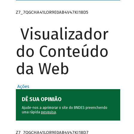
Z7_7QGCHA41LOR9E0AB4V47KI18D5
Visualizador
do Conteúdo
da Web
Ações
DÊ SUA OPINIÃO
Ajude-nos a aprimorar o site do BNDES preenchendo
uma rápida
pesquisa
.
Z7_7QGCHA41LOR9E0AB4V47KI18D7