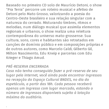
Baseado no primeiro CD solo de Maurício Detoni, o show
“Pra Terra” percorre um roteiro musical e afetivo de
Detoni pelo Mato Grosso, valorizando a poesia do
Centro-Oeste brasileiro e sua relação singular com a
natureza do cerrado. Misturando timbres, ritmos e
melodias, num diálogo musical que assimila elementos
regionais e urbanos, o show realiza uma releitura
contemporânea do universo mato-grossense. Sua
cultura, sons, cores e habitantes são retratados em
canções de domínio público e em composições próprias e
de outros autores, como Marcelo Caldi, Gilberto Gil,
Milton Nascimento, Edu Kneip e parcerias com Edu
Krieger e Thiago Amud.
PRÉ-RESERVA ENCERRADA
Caso não tenha conseguido fazer a pré-reserva de seu
lugar pela internet, você ainda pode encontrar ingressos
na recepção do Espaço Cultural BNDES, no dia do
espetáculo, a partir das 18h. Cada pessoa receberá
apenas um ingresso com lugar marcado, estando o
número de ingressos disponíveis sujeito à lotação
máxima do auditório.
.