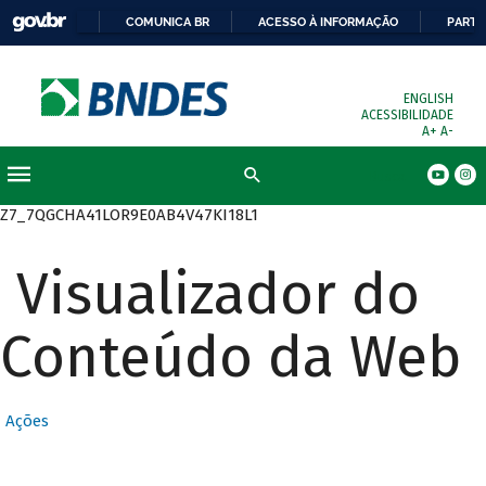
COMUNICA BR
ACESSO À INFORMAÇÃO
PARTI
ENGLISH
ACESSIBILIDADE
A+
A-
Busca
Z7_7QGCHA41LOR9E0AB4V47KI18L1
Visualizador do
Conteúdo da Web
Ações