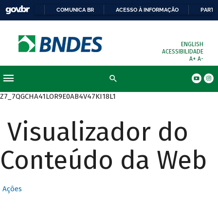
COMUNICA BR
ACESSO À INFORMAÇÃO
PARTI
ENGLISH
ACESSIBILIDADE
A+
A-
Busca
Z7_7QGCHA41LOR9E0AB4V47KI18L1
Visualizador do
Conteúdo da Web
Ações