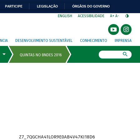
PARTICIPE
LEGISLAÇÃO
ÓRGÃOS DO GOVERNO
⁣
ENGLISH
ACESSIBILIDADE
A+
A-
NCIA
DESENVOLVIMENTO SUSTENTÁVEL
CONHECIMENTO
IMPRENSA
Busca
Z7_7QGCHA41LOR9E0AB4V47KI18D6