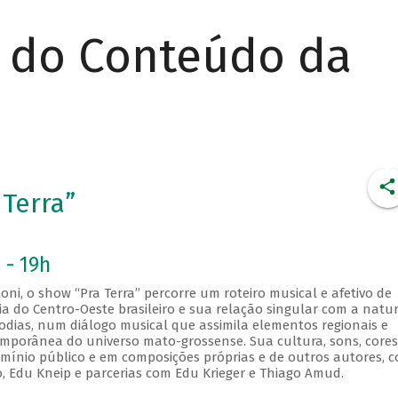
r do Conteúdo da
 Terra”
 - 19h
ni, o show “Pra Terra” percorre um roteiro musical e afetivo de
ia do Centro-Oeste brasileiro e sua relação singular com a natu
lodias, num diálogo musical que assimila elementos regionais e
emporânea do universo mato-grossense. Sua cultura, sons, cores
mínio público e em composições próprias e de outros autores, 
to, Edu Kneip e parcerias com Edu Krieger e Thiago Amud.