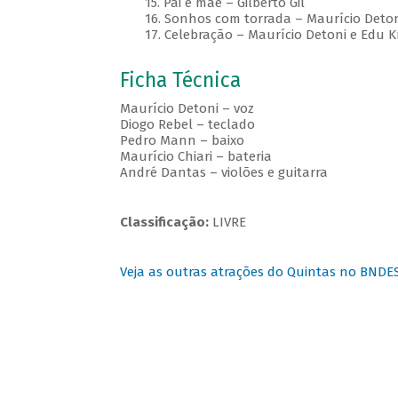
15. Pai e mãe – Gilberto Gil
16. Sonhos com torrada – Maurício Detoni
17. Celebração – Maurício Detoni e Edu Kr
Ficha Técnica
Maurício Detoni – voz
Diogo Rebel – teclado
Pedro Mann – baixo
Maurício Chiari – bateria
André Dantas – violões e guitarra
Classificação:
LIVRE
Veja as outras atrações do Quintas no BNDE