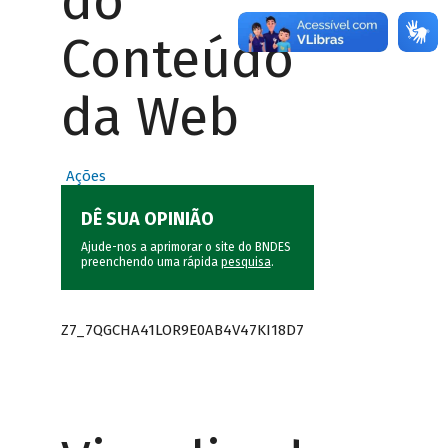
do
Conteúdo
da Web
Ações
DÊ SUA OPINIÃO
Ajude-nos a aprimorar o site do BNDES
preenchendo uma rápida
pesquisa
.
Z7_7QGCHA41LOR9E0AB4V47KI18D7