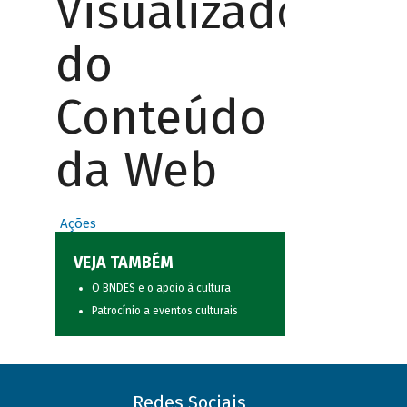
Visualizador
do
Conteúdo
da Web
Ações
VEJA TAMBÉM
O BNDES e o apoio à cultura
Patrocínio a eventos culturais
Redes Sociais