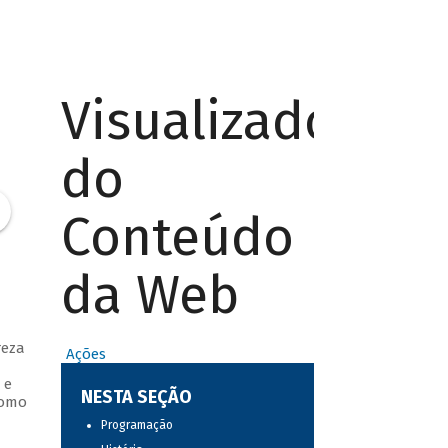
Visualizador
do
Conteúdo
da Web
reza
Ações
 e
NESTA SEÇÃO
como
Programação