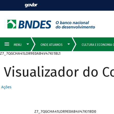
Z7_7QGCHA41LOR9E0AB4V47KI18L1
Visualizador do 
Ações
Z7_7QGCHA41LOR9E0AB4V47KI18D0