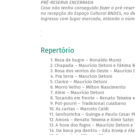
PRÉ-RESERVA ENCERRADA
Caso não tenha conseguido fazer a pré-reserv
na recepção do Espaço Cultural BNDES, no di
ingresso com lugar marcado, estando o númer
.
.
Repertório
1. Reza de bugre – Ronaldo Muniz
2. Chapada – Maurício Detoni e Fátima B
3. Rosa dos ventos do Oeste – Maurício 
4. Pra terra – Maurício Detoni
5. Clarice – Maurício Detoni
6. Morro Velho – Milton Nascimento
7. Além – Maurício Detoni
8. Tocando em frente – Renato Teixeira e 
9. Pot-pourri – Tradicional cuiabano
10. As cartas – Marcelo Caldi
11. Senhorinha – Guinga e Paulo Cesar Pi
12. Amora – Renato Teixeira e Almir Sater
13. A hora dos fogos – Maurício Detoni e
14. Da boca pra dentro – Edu Kneip e Ale