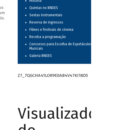
História
os
Quintas no BNDES
 um
Sextas instrumentais
io.
Reserva de ingressos
Filmes e festivais de cinema
Receba a programação
Concursos para Escolha de Espetáculos
Musicais
Galeria BNDES
Z7_7QGCHA41LOR9E0AB4V47KI18D5
Visualizador