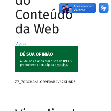
do
Conteúdo
da Web
Ações
DÊ SUA OPINIÃO
Ajude-nos a aprimorar o site do BNDES
preenchendo uma rápida
pesquisa
.
Z7_7QGCHA41LOR9E0AB4V47KI18D7