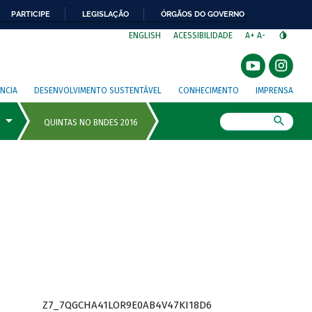
PARTICIPE
LEGISLAÇÃO
ÓRGÃOS DO GOVERNO
⁣
ENGLISH
ACESSIBILIDADE
A+
A-
NCIA
DESENVOLVIMENTO SUSTENTÁVEL
CONHECIMENTO
IMPRENSA
Busca
Z7_7QGCHA41LOR9E0AB4V47KI18D6