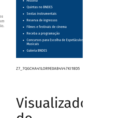
História
Quintas no BNDES
Sextas instrumentais
os
Reserva de ingressos
 um
io.
Filmes e festivais de cinema
Receba a programação
Concursos para Escolha de Espetáculos
Musicais
Galeria BNDES
Z7_7QGCHA41LOR9E0AB4V47KI18D5
Visualizador