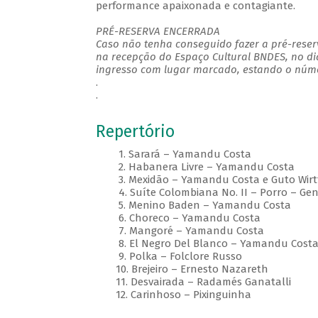
performance apaixonada e contagiante.
PRÉ-RESERVA ENCERRADA
Caso não tenha conseguido fazer a pré-reserv
na recepção do Espaço Cultural BNDES, no di
ingresso com lugar marcado, estando o númer
.
.
Repertório
1. Sarará – Yamandu Costa
2. Habanera Livre – Yamandu Costa
3. Mexidão – Yamandu Costa e Guto Wirt
4. Suíte Colombiana No. II – Porro – Ge
5. Menino Baden – Yamandu Costa
6. Choreco – Yamandu Costa
7. Mangoré – Yamandu Costa
8. El Negro Del Blanco – Yamandu Cost
9. Polka – Folclore Russo
10. Brejeiro – Ernesto Nazareth
11. Desvairada – Radamés Ganatalli
12. Carinhoso – Pixinguinha