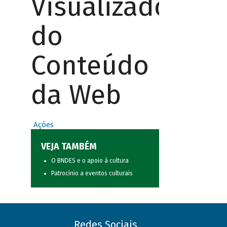
Visualizador
do
Conteúdo
da Web
Ações
VEJA TAMBÉM
O BNDES e o apoio à cultura
Patrocínio a eventos culturais
Redes Sociais