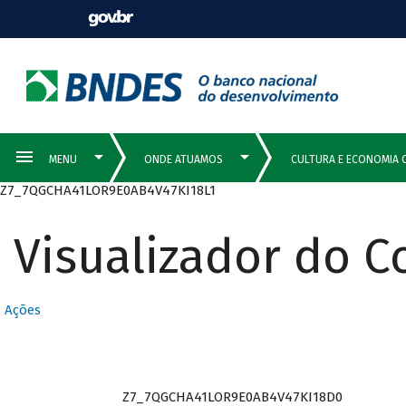
Z7_7QGCHA41LOR9E0AB4V47KI18L1
Visualizador do 
Ações
Z7_7QGCHA41LOR9E0AB4V47KI18D0