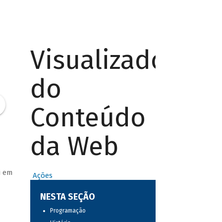
Visualizador
do
Conteúdo
da Web
i em
Ações
NESTA SEÇÃO
Programação