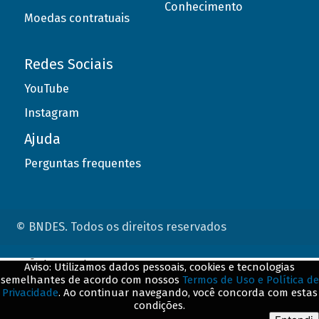
Conhecimento
Moedas contratuais
Redes Sociais
YouTube
Instagram
Ajuda
Perguntas frequentes
© BNDES. Todos os direitos reservados
ConteÃºdo complementar
Aviso: Utilizamos dados pessoais, cookies e tecnologias
semelhantes de acordo com nossos
Termos de Uso e Política de
${title}
${badge}
Privacidade
. Ao continuar navegando, você concorda com estas
condições.
${loading}