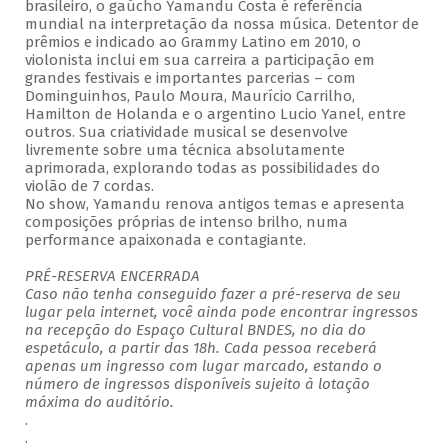
brasileiro, o gaúcho Yamandu Costa é referência
mundial na interpretação da nossa música. Detentor de
prêmios e indicado ao Grammy Latino em 2010, o
violonista inclui em sua carreira a participação em
grandes festivais e importantes parcerias – com
Dominguinhos, Paulo Moura, Maurício Carrilho,
Hamilton de Holanda e o argentino Lucio Yanel, entre
outros. Sua criatividade musical se desenvolve
livremente sobre uma técnica absolutamente
aprimorada, explorando todas as possibilidades do
violão de 7 cordas.
No show, Yamandu renova antigos temas e apresenta
composições próprias de intenso brilho, numa
performance apaixonada e contagiante.
PRÉ-RESERVA ENCERRADA
Caso não tenha conseguido fazer a pré-reserva de seu
lugar pela internet, você ainda pode encontrar ingressos
na recepção do Espaço Cultural BNDES, no dia do
espetáculo, a partir das 18h. Cada pessoa receberá
apenas um ingresso com lugar marcado, estando o
número de ingressos disponíveis sujeito à lotação
máxima do auditório.
.
.