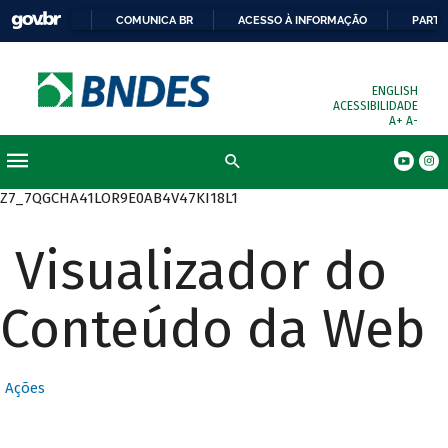
COMUNICA BR
ACESSO À INFORMAÇÃO
PARTI
ENGLISH
ACESSIBILIDADE
A+
A-
Busca
Z7_7QGCHA41LOR9E0AB4V47KI18L1
Visualizador do
Conteúdo da Web
Ações