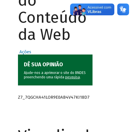
do
Conteúdo
da Web
Ações
DÊ SUA OPINIÃO
Ajude-nos a aprimorar o site do BNDES
preenchendo uma rápida
pesquisa
.
Z7_7QGCHA41LOR9E0AB4V47KI18D7