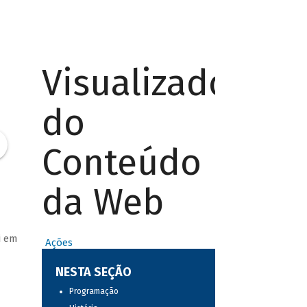
Visualizador
do
Conteúdo
da Web
i em
Ações
NESTA SEÇÃO
Programação