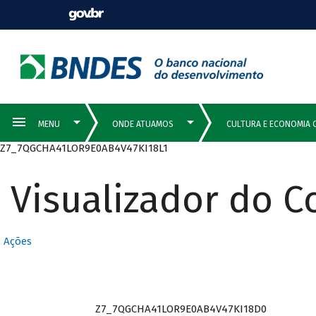
Z7_7QGCHA41LOR9E0AB4V47KI18L1
Visualizador do 
Ações
Z7_7QGCHA41LOR9E0AB4V47KI18D0