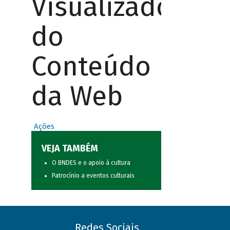
Visualizador
do
Conteúdo
da Web
Ações
VEJA TAMBÉM
O BNDES e o apoio à cultura
Patrocínio a eventos culturais
Redes Sociais