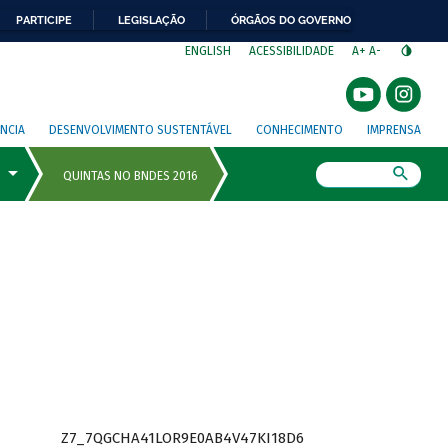
PARTICIPE
LEGISLAÇÃO
ÓRGÃOS DO GOVERNO
⁣
ENGLISH
ACESSIBILIDADE
A+
A-
NCIA
DESENVOLVIMENTO SUSTENTÁVEL
CONHECIMENTO
IMPRENSA
Busca
Z7_7QGCHA41LOR9E0AB4V47KI18D6