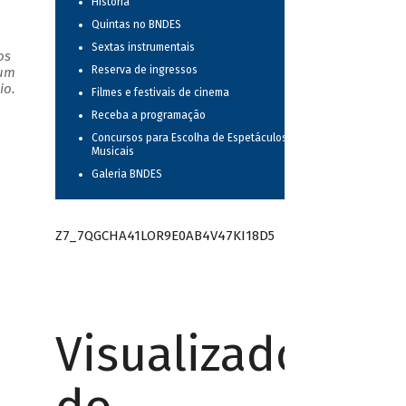
História
Quintas no BNDES
Sextas instrumentais
os
Reserva de ingressos
 um
io.
Filmes e festivais de cinema
Receba a programação
Concursos para Escolha de Espetáculos
Musicais
Galeria BNDES
Z7_7QGCHA41LOR9E0AB4V47KI18D5
Visualizador