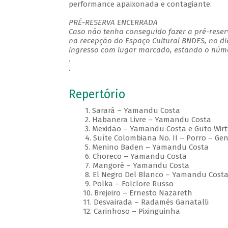
performance apaixonada e contagiante.
PRÉ-RESERVA ENCERRADA
Caso não tenha conseguido fazer a pré-reserv
na recepção do Espaço Cultural BNDES, no di
ingresso com lugar marcado, estando o númer
.
.
Repertório
1. Sarará – Yamandu Costa
2. Habanera Livre – Yamandu Costa
3. Mexidão – Yamandu Costa e Guto Wirt
4. Suíte Colombiana No. II – Porro – Ge
5. Menino Baden – Yamandu Costa
6. Choreco – Yamandu Costa
7. Mangoré – Yamandu Costa
8. El Negro Del Blanco – Yamandu Cost
9. Polka – Folclore Russo
10. Brejeiro – Ernesto Nazareth
11. Desvairada – Radamés Ganatalli
12. Carinhoso – Pixinguinha