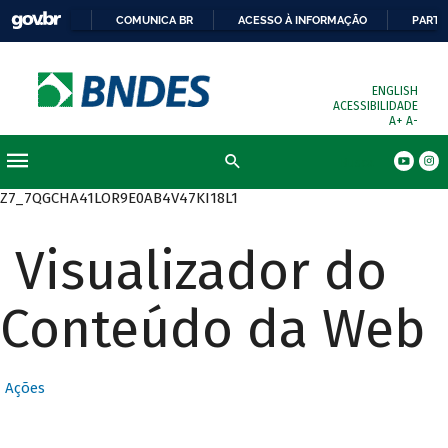
COMUNICA BR
ACESSO À INFORMAÇÃO
PARTI
ENGLISH
ACESSIBILIDADE
A+
A-
Busca
Z7_7QGCHA41LOR9E0AB4V47KI18L1
Visualizador do
Conteúdo da Web
Ações