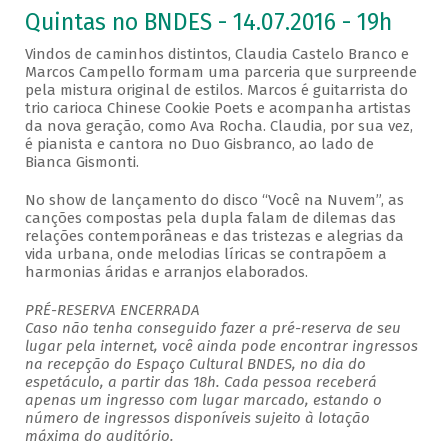
Quintas no BNDES - 14.07.2016 - 19h
Vindos de caminhos distintos, Claudia Castelo Branco e
Marcos Campello formam uma parceria que surpreende
pela mistura original de estilos. Marcos é guitarrista do
trio carioca Chinese Cookie Poets e acompanha artistas
da nova geração, como Ava Rocha. Claudia, por sua vez,
é pianista e cantora no Duo Gisbranco, ao lado de
Bianca Gismonti.
No show de lançamento do disco “Você na Nuvem”, as
canções compostas pela dupla falam de dilemas das
relações contemporâneas e das tristezas e alegrias da
vida urbana, onde melodias líricas se contrapõem a
harmonias áridas e arranjos elaborados.
PRÉ-RESERVA ENCERRADA
Caso não tenha conseguido fazer a pré-reserva de seu
lugar pela internet, você ainda pode encontrar ingressos
na recepção do Espaço Cultural BNDES, no dia do
espetáculo, a partir das 18h. Cada pessoa receberá
apenas um ingresso com lugar marcado, estando o
número de ingressos disponíveis sujeito à lotação
máxima do auditório.