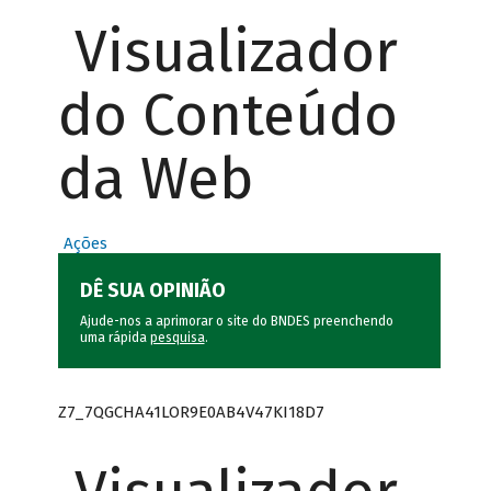
Visualizador
do Conteúdo
da Web
Ações
DÊ SUA OPINIÃO
Ajude-nos a aprimorar o site do BNDES preenchendo
uma rápida
pesquisa
.
Z7_7QGCHA41LOR9E0AB4V47KI18D7