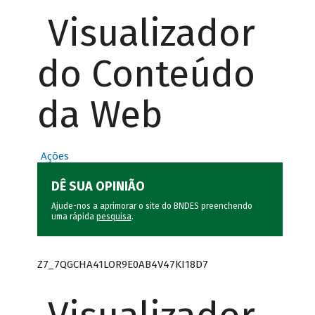
Visualizador
do Conteúdo
da Web
Ações
DÊ SUA OPINIÃO
Ajude-nos a aprimorar o site do BNDES preenchendo
uma rápida
pesquisa
.
Z7_7QGCHA41LOR9E0AB4V47KI18D7