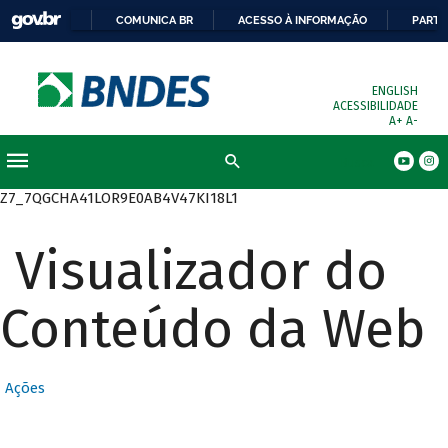
COMUNICA BR
ACESSO À INFORMAÇÃO
PARTI
ENGLISH
ACESSIBILIDADE
A+
A-
Busca
Z7_7QGCHA41LOR9E0AB4V47KI18L1
Visualizador do
Conteúdo da Web
Ações