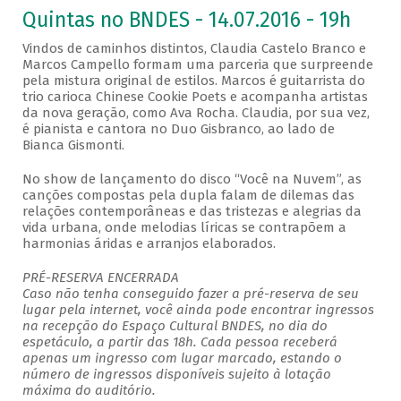
Quintas no BNDES - 14.07.2016 - 19h
Vindos de caminhos distintos, Claudia Castelo Branco e
Marcos Campello formam uma parceria que surpreende
pela mistura original de estilos. Marcos é guitarrista do
trio carioca Chinese Cookie Poets e acompanha artistas
da nova geração, como Ava Rocha. Claudia, por sua vez,
é pianista e cantora no Duo Gisbranco, ao lado de
Bianca Gismonti.
No show de lançamento do disco “Você na Nuvem”, as
canções compostas pela dupla falam de dilemas das
relações contemporâneas e das tristezas e alegrias da
vida urbana, onde melodias líricas se contrapõem a
harmonias áridas e arranjos elaborados.
PRÉ-RESERVA ENCERRADA
Caso não tenha conseguido fazer a pré-reserva de seu
lugar pela internet, você ainda pode encontrar ingressos
na recepção do Espaço Cultural BNDES, no dia do
espetáculo, a partir das 18h. Cada pessoa receberá
apenas um ingresso com lugar marcado, estando o
número de ingressos disponíveis sujeito à lotação
máxima do auditório.