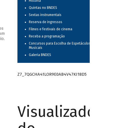
História
Quintas no BNDES
Sextas instrumentais
Reserva de ingressos
os
Filmes e festivais de cinema
 um
Receba a programação
io.
Concursos para Escolha de Espetáculos
Musicais
Galeria BNDES
Z7_7QGCHA41LOR9E0AB4V47KI18D5
Visualizador