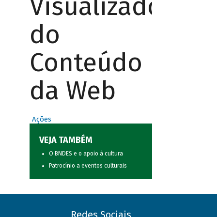
Visualizador
do
Conteúdo
da Web
Ações
VEJA TAMBÉM
O BNDES e o apoio à cultura
Patrocínio a eventos culturais
Redes Sociais