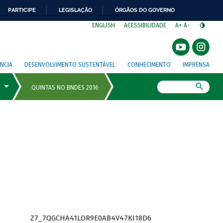
PARTICIPE
LEGISLAÇÃO
ÓRGÃOS DO GOVERNO
⁣
ENGLISH
ACESSIBILIDADE
A+
A-
NCIA
DESENVOLVIMENTO SUSTENTÁVEL
CONHECIMENTO
IMPRENSA
Busca
Z7_7QGCHA41LOR9E0AB4V47KI18D6