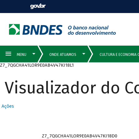
Z7_7QGCHA41LOR9E0AB4V47KI18L1
Visualizador do 
Ações
Z7_7QGCHA41LOR9E0AB4V47KI18D0