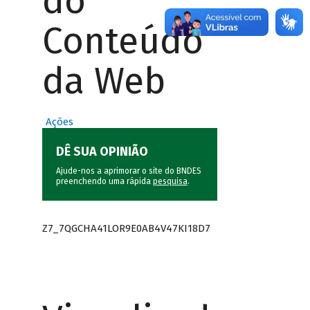
do
Conteúdo
da Web
Ações
DÊ SUA OPINIÃO
Ajude-nos a aprimorar o site do BNDES
preenchendo uma rápida
pesquisa
.
Z7_7QGCHA41LOR9E0AB4V47KI18D7