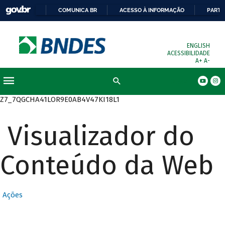
COMUNICA BR
ACESSO À INFORMAÇÃO
PARTI
ENGLISH
ACESSIBILIDADE
A+
A-
Busca
Z7_7QGCHA41LOR9E0AB4V47KI18L1
Visualizador do
Conteúdo da Web
Ações