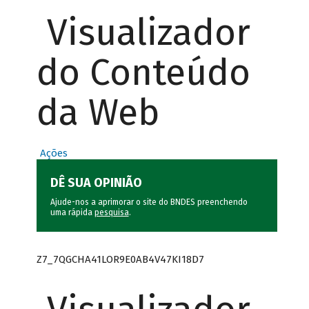
Visualizador
do Conteúdo
da Web
Ações
DÊ SUA OPINIÃO
Ajude-nos a aprimorar o site do BNDES preenchendo
uma rápida
pesquisa
.
Z7_7QGCHA41LOR9E0AB4V47KI18D7