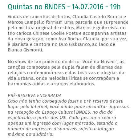
Quintas no BNDES - 14.07.2016 - 19h
Vindos de caminhos distintos, Claudia Castelo Branco e
Marcos Campello formam uma parceria que surpreende
pela mistura original de estilos. Marcos é guitarrista do
trio carioca Chinese Cookie Poets e acompanha artistas
da nova geração, como Ava Rocha. Claudia, por sua vez,
é pianista e cantora no Duo Gisbranco, ao lado de
Bianca Gismonti.
No show de lançamento do disco “Você na Nuvem”, as
canções compostas pela dupla falam de dilemas das
relações contemporâneas e das tristezas e alegrias da
vida urbana, onde melodias líricas se contrapõem a
harmonias áridas e arranjos elaborados.
PRÉ-RESERVA ENCERRADA
Caso não tenha conseguido fazer a pré-reserva de seu
lugar pela internet, você ainda pode encontrar ingressos
na recepção do Espaço Cultural BNDES, no dia do
espetáculo, a partir das 18h. Cada pessoa receberá
apenas um ingresso com lugar marcado, estando o
número de ingressos disponíveis sujeito à lotação
máxima do auditório.