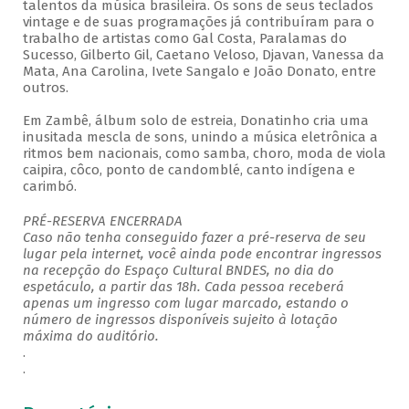
talentos da música brasileira. Os sons de seus teclados
vintage e de suas programações já contribuíram para o
trabalho de artistas como Gal Costa, Paralamas do
Sucesso, Gilberto Gil, Caetano Veloso, Djavan, Vanessa da
Mata, Ana Carolina, Ivete Sangalo e João Donato, entre
outros.
Em Zambê, álbum solo de estreia, Donatinho cria uma
inusitada mescla de sons, unindo a música eletrônica a
ritmos bem nacionais, como samba, choro, moda de viola
caipira, côco, ponto de candomblé, canto indígena e
carimbó.
PRÉ-RESERVA ENCERRADA
Caso não tenha conseguido fazer a pré-reserva de seu
lugar pela internet, você ainda pode encontrar ingressos
na recepção do Espaço Cultural BNDES, no dia do
espetáculo, a partir das 18h. Cada pessoa receberá
apenas um ingresso com lugar marcado, estando o
número de ingressos disponíveis sujeito à lotação
máxima do auditório.
.
.