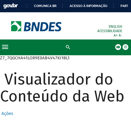
COMUNICA BR
ACESSO À INFORMAÇÃO
PARTI
ENGLISH
ACESSIBILIDADE
A+
A-
Busca
Z7_7QGCHA41LOR9E0AB4V47KI18L1
Visualizador do
Conteúdo da Web
Ações