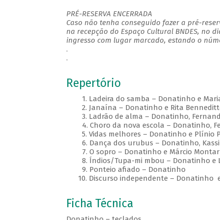
PRÉ-RESERVA ENCERRADA
Caso não tenha conseguido fazer a pré-reserv
na recepção do Espaço Cultural BNDES, no di
ingresso com lugar marcado, estando o númer
.
.
Repertório
1. Ladeira do samba – Donatinho e Mari
2. Janaína – Donatinho e Rita Benneditt
3. Ladrão de alma – Donatinho, Fernand
4. Choro da nova escola – Donatinho, Feli
5. Vidas melhores – Donatinho e Plínio P
6. Dança dos urubus – Donatinho, Kassi
7. O sopro – Donatinho e Márcio Montar
8. Índios/Tupa-mi mbou – Donatinho e Lu
9. Ponteio afiado – Donatinho
10. Discurso independente – Donatinho 
Ficha Técnica
Donatinho – teclados