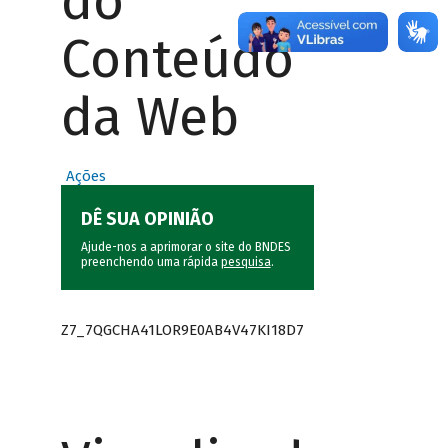
do
Conteúdo
da Web
Ações
DÊ SUA OPINIÃO
Ajude-nos a aprimorar o site do BNDES
preenchendo uma rápida
pesquisa
.
Z7_7QGCHA41LOR9E0AB4V47KI18D7