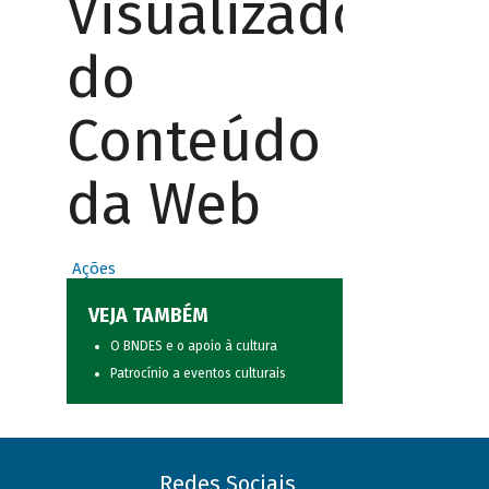
Visualizador
do
Conteúdo
da Web
Ações
VEJA TAMBÉM
O BNDES e o apoio à cultura
Patrocínio a eventos culturais
Redes Sociais