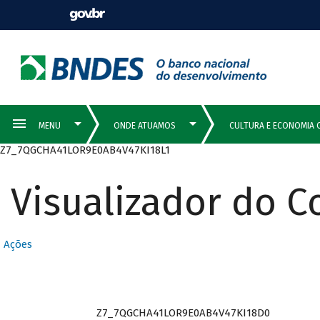
Z7_7QGCHA41LOR9E0AB4V47KI18L1
Visualizador do 
Ações
Z7_7QGCHA41LOR9E0AB4V47KI18D0