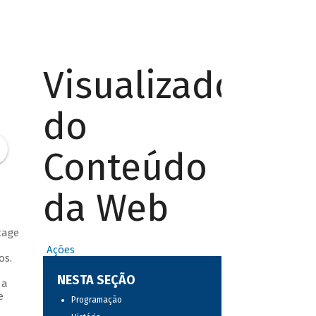
Visualizador
do
Conteúdo
da Web
tage
Ações
os.
NESTA SEÇÃO
 a
e
Programação