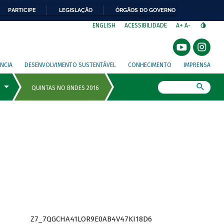
PARTICIPE
LEGISLAÇÃO
ÓRGÃOS DO GOVERNO
⁣
ENGLISH
ACESSIBILIDADE
A+
A-
NCIA
DESENVOLVIMENTO SUSTENTÁVEL
CONHECIMENTO
IMPRENSA
Busca
Z7_7QGCHA41LOR9E0AB4V47KI18D6