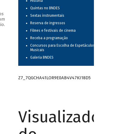
História
Quintas no BNDES
os
Sextas instrumentais
 um
Reserva de ingressos
io.
Filmes e festivais de cinema
Receba a programação
Concursos para Escolha de Espetáculos
Musicais
Galeria BNDES
Z7_7QGCHA41LOR9E0AB4V47KI18D5
Visualizador