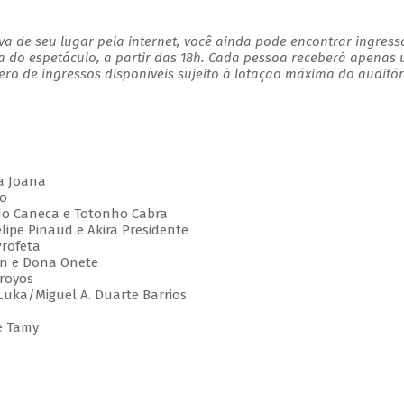
a de seu lugar pela internet, você ainda pode encontrar ingress
a do espetáculo, a partir das 18h. Cada pessoa receberá apenas
o de ingressos disponíveis sujeito à lotação máxima do auditór
a Joana
o
o Caneca e Totonho Cabra
pe Pinaud e Akira Presidente
rofeta
n e Dona Onete
royos
ka/Miguel A. Duarte Barrios
e Tamy