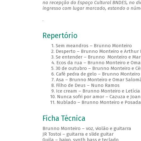
na recepção do Espaço Cultural BNDES, no di
ingresso com lugar marcado, estando o númer
.
Repertório
1. Sem meandros – Brunno Monteiro
2. Desperto – Brunno Monteiro e Arthur 
3. Se entender – Brunno Monteiro e Marc
4. Ecos da rua – Brunno Monteiro e Oma
5. 30 de outubro – Brunno Monteiro e Cé
6. Café pedra de gelo – Brunno Monteiro
7. Asa – Brunno Monteiro e Omar Salom
8. Filho de Deus – Nuno Ramos
9. Ice cream – Brunno Monteiro e Letícia
10. Nunca sofri por amor – Cazuza e Joa
11. Nublado – Brunno Monteiro e Posada
Ficha Técnica
Brunno Monteiro – voz, violão e guitarra
JR Tostoi – guitarra e slide guitar
Guila – baixo, synth bass e teclado