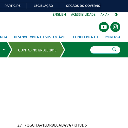
PARTICIPE
LEGISLAÇÃO
ÓRGÃOS DO GOVERNO
⁣
ENGLISH
ACESSIBILIDADE
A+
A-
NCIA
DESENVOLVIMENTO SUSTENTÁVEL
CONHECIMENTO
IMPRENSA
Busca
Z7_7QGCHA41LOR9E0AB4V47KI18D6