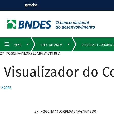
Z7_7QGCHA41LOR9E0AB4V47KI18L1
Visualizador do 
Ações
Z7_7QGCHA41LOR9E0AB4V47KI18D0