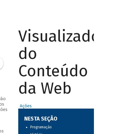
Visualizador
do
Conteúdo
da Web
vão
os
Ações
ções
NESTA SEÇÃO
Programação
os