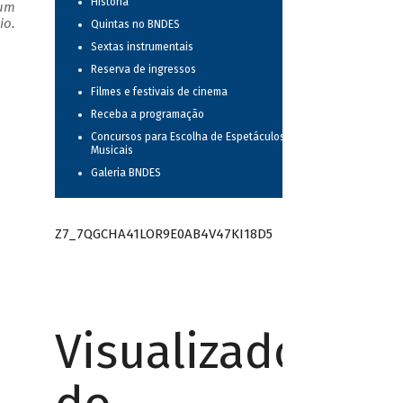
História
 um
io.
Quintas no BNDES
Sextas instrumentais
Reserva de ingressos
Filmes e festivais de cinema
Receba a programação
Concursos para Escolha de Espetáculos
Musicais
Galeria BNDES
Z7_7QGCHA41LOR9E0AB4V47KI18D5
Visualizador