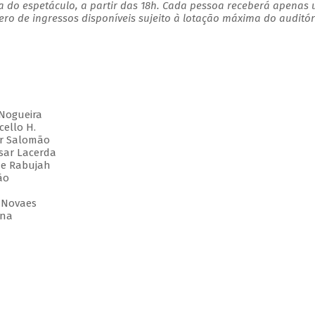
a do espetáculo, a partir das 18h. Cada pessoa receberá apenas
o de ingressos disponíveis sujeito à lotação máxima do auditór
Nogueira
ello H.
r Salomão
sar Lacerda
 e Rabujah
ão
 Novaes
nna