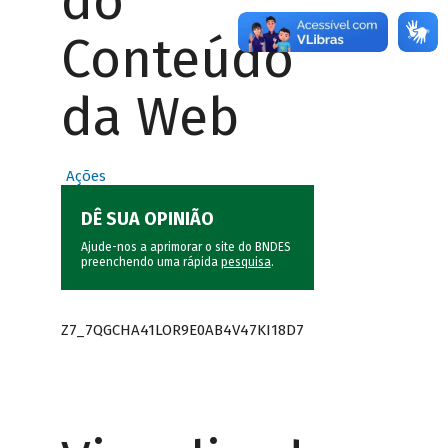
do
Conteúdo
da Web
Ações
DÊ SUA OPINIÃO
Ajude-nos a aprimorar o site do BNDES
preenchendo uma rápida
pesquisa
.
Z7_7QGCHA41LOR9E0AB4V47KI18D7