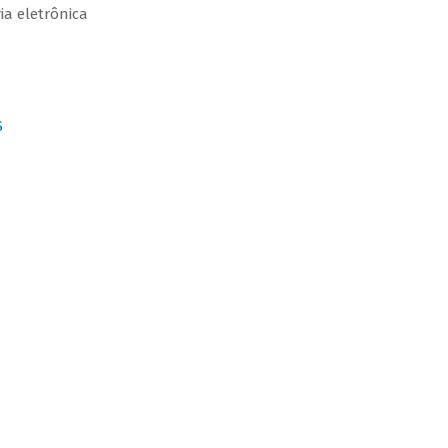
ia eletrônica
S