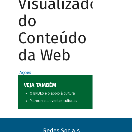
Visualizador
do
Conteúdo
da Web
Ações
VEJA TAMBÉM
O BNDES e o apoio à cultura
Patrocínio a eventos culturais
Redes Sociais