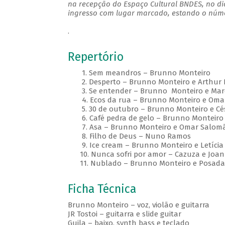
na recepção do Espaço Cultural BNDES, no di
ingresso com lugar marcado, estando o númer
.
Repertório
1. Sem meandros – Brunno Monteiro
2. Desperto – Brunno Monteiro e Arthur 
3. Se entender – Brunno Monteiro e Marc
4. Ecos da rua – Brunno Monteiro e Oma
5. 30 de outubro – Brunno Monteiro e Cé
6. Café pedra de gelo – Brunno Monteiro
7. Asa – Brunno Monteiro e Omar Salom
8. Filho de Deus – Nuno Ramos
9. Ice cream – Brunno Monteiro e Letícia
10. Nunca sofri por amor – Cazuza e Joa
11. Nublado – Brunno Monteiro e Posada
Ficha Técnica
Brunno Monteiro – voz, violão e guitarra
JR Tostoi – guitarra e slide guitar
Guila – baixo, synth bass e teclado