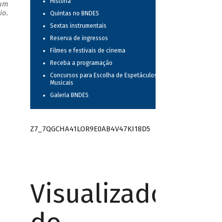
História
 um
io.
Quintas no BNDES
Sextas instrumentais
Reserva de ingressos
Filmes e festivais de cinema
Receba a programação
Concursos para Escolha de Espetáculos
Musicais
Galeria BNDES
Z7_7QGCHA41LOR9E0AB4V47KI18D5
Visualizador