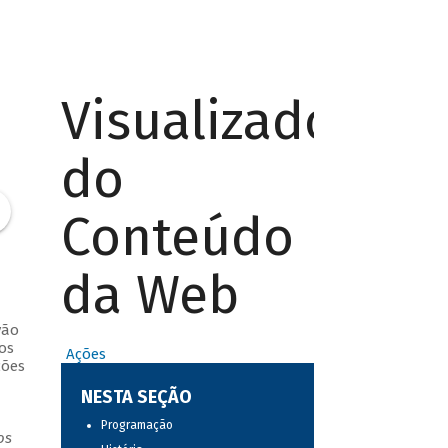
Visualizador
do
Conteúdo
da Web
vão
os
Ações
ções
NESTA SEÇÃO
Programação
os