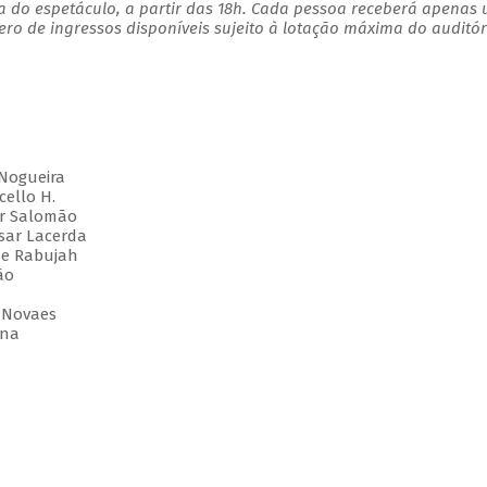
a do espetáculo, a partir das 18h. Cada pessoa receberá apenas
o de ingressos disponíveis sujeito à lotação máxima do auditór
Nogueira
ello H.
r Salomão
sar Lacerda
 e Rabujah
ão
 Novaes
nna