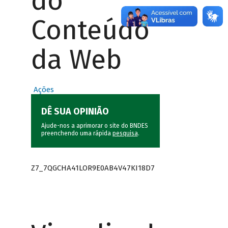
do
Conteúdo
da Web
Ações
DÊ SUA OPINIÃO
Ajude-nos a aprimorar o site do BNDES
preenchendo uma rápida
pesquisa
.
Z7_7QGCHA41LOR9E0AB4V47KI18D7