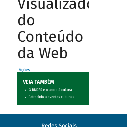
Visualizador
do
Conteúdo
da Web
Ações
VEJA TAMBÉM
O BNDES e o apoio à cultura
Patrocínio a eventos culturais
Redes Sociais