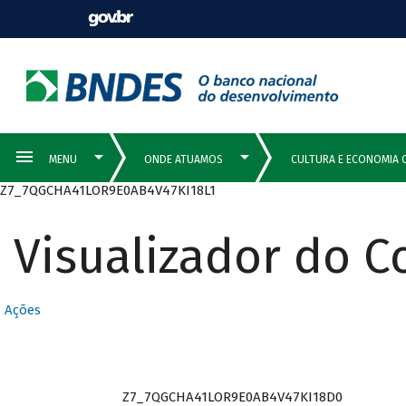
Z7_7QGCHA41LOR9E0AB4V47KI18L1
Visualizador do 
Ações
Z7_7QGCHA41LOR9E0AB4V47KI18D0