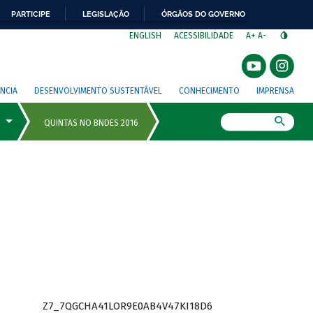
PARTICIPE
LEGISLAÇÃO
ÓRGÃOS DO GOVERNO
⁣
ENGLISH
ACESSIBILIDADE
A+
A-
NCIA
DESENVOLVIMENTO SUSTENTÁVEL
CONHECIMENTO
IMPRENSA
Busca
Z7_7QGCHA41LOR9E0AB4V47KI18D6