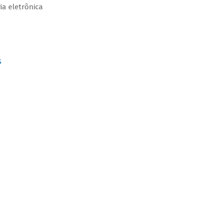
ia eletrônica
S