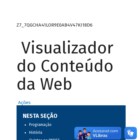
Z7_7QGCHA41LOR9E0AB4V47KI18D6
Visualizador
do Conteúdo
da Web
Ações
NESTA SEÇÃO
Programação
História