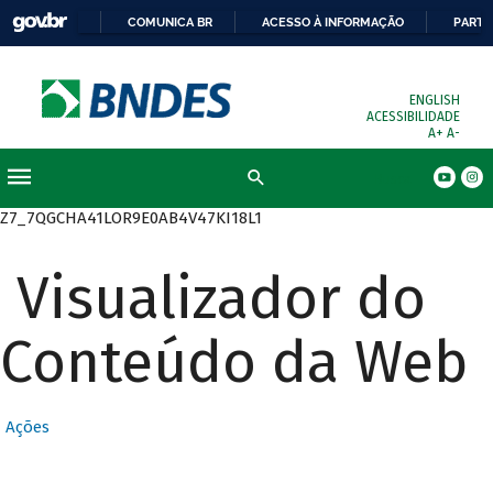
COMUNICA BR
ACESSO À INFORMAÇÃO
PARTI
ENGLISH
ACESSIBILIDADE
A+
A-
Busca
Z7_7QGCHA41LOR9E0AB4V47KI18L1
Visualizador do
Conteúdo da Web
Ações