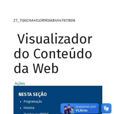
Z7_7QGCHA41LOR9E0AB4V47KI18D6
Visualizador
do Conteúdo
da Web
Ações
NESTA SEÇÃO
Programação
História