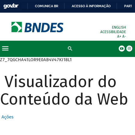
COMUNICA BR
ACESSO À INFORMAÇÃO
PARTI
ENGLISH
ACESSIBILIDADE
A+
A-
Busca
Z7_7QGCHA41LOR9E0AB4V47KI18L1
Visualizador do
Conteúdo da Web
Ações