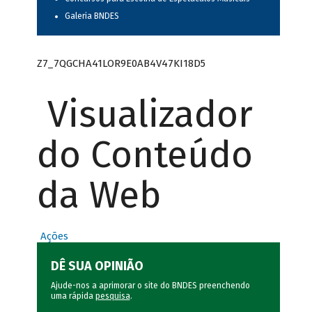
Galeria BNDES
Z7_7QGCHA41LOR9E0AB4V47KI18D5
Visualizador
do Conteúdo
da Web
Ações
DÊ SUA OPINIÃO
Ajude-nos a aprimorar o site do BNDES preenchendo
uma rápida
pesquisa
.