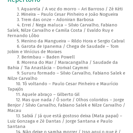
1. Aquarela / A voz do morro – Ari Barroso / Zé Kéti
2. Mineira – Paulo Cesar Pinheiro e João Nogueira
3. Trem das onze – Adoniran Barbosa
4. Errei / Nega maluca – Silvio Carvalho, Fabiano
Salek, Nilze Carvalho e Camila Costa / Evaldo Ruy e
Fernando Lôbo
5. Menino da Mangueira – Rildo Hora e Sergio Cabral
6. Garota de Ipanema / Chega de Saudade – Tom
Jobim e Vinícius de Moraes
7. Berimbau – Baden Powell
8. Morena do Mar / Maracangalha / Saudade da
Bahia / Tia Anastácia – Dorival Caymmi
9. Sururu formado – Silvio Carvalho, Fabiano Salek e
Nilze Carvalho
10. Tô voltando – Paulo Cesar Pinheiro e Maurício
Tapajós
11. Aquele abraço – Gilberto Gil
12. Mas que nada / Ô sorte / Olhos coloridos – Jorge
Benjor / Silvio Carvalho, Fabiano Salek e Nilze Carvalho /
Macau
13. Sabiá / Já que está gostoso deixa (Mata papai) –
Luiz Gonzaga e Zé Dantas / Jorge Santana e Paulo
Santana
14. Não deixe o samba morrer / Isso aqui o que é /