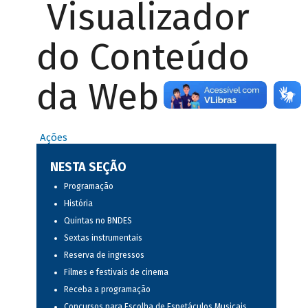
Visualizador
do Conteúdo
da Web
Ações
NESTA SEÇÃO
Programação
História
Quintas no BNDES
Sextas instrumentais
Reserva de ingressos
Filmes e festivais de cinema
Receba a programação
Concursos para Escolha de Espetáculos Musicais