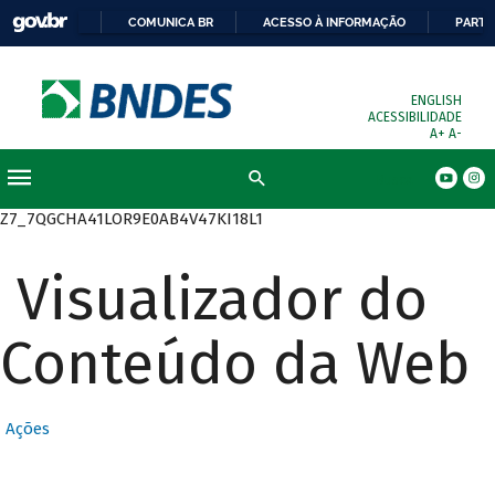
COMUNICA BR
ACESSO À INFORMAÇÃO
PARTI
ENGLISH
ACESSIBILIDADE
A+
A-
Busca
Z7_7QGCHA41LOR9E0AB4V47KI18L1
Visualizador do
Conteúdo da Web
Ações