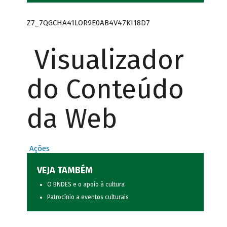
Z7_7QGCHA41LOR9E0AB4V47KI18D7
Visualizador
do Conteúdo
da Web
Ações
VEJA TAMBÉM
O BNDES e o apoio à cultura
Patrocínio a eventos culturais