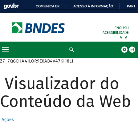
COMUNICA BR
ACESSO À INFORMAÇÃO
PARTI
ENGLISH
ACESSIBILIDADE
A+
A-
Busca
Z7_7QGCHA41LOR9E0AB4V47KI18L1
Visualizador do
Conteúdo da Web
Ações