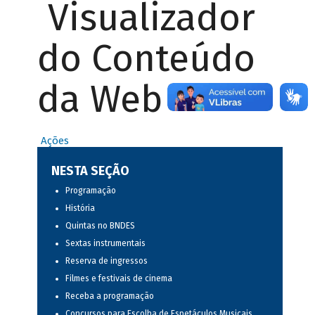
Visualizador
do Conteúdo
da Web
Ações
NESTA SEÇÃO
Programação
História
Quintas no BNDES
Sextas instrumentais
Reserva de ingressos
Filmes e festivais de cinema
Receba a programação
Concursos para Escolha de Espetáculos Musicais