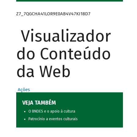
Z7_7QGCHA41LOR9E0AB4V47KI18D7
Visualizador
do Conteúdo
da Web
Ações
VEJA TAMBÉM
O BNDES e o apoio à cultura
Patrocínio a eventos culturais