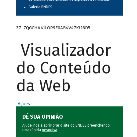
Galeria BNDES
Z7_7QGCHA41LOR9E0AB4V47KI18D5
Visualizador
do Conteúdo
da Web
Ações
DÊ SUA OPINIÃO
Ajude-nos a aprimorar o site do BNDES preenchendo
uma rápida
pesquisa
.