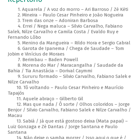
1. Aquarela / A voz do morro – Ari Barroso / Zé Kéti
2. Mineira – Paulo Cesar Pinheiro e João Nogueira
3. Trem das onze – Adoniran Barbosa
4. Errei / Nega maluca – Silvio Carvalho, Fabiano
Salek, Nilze Carvalho e Camila Costa / Evaldo Ruy e
Fernando Lôbo
5. Menino da Mangueira – Rildo Hora e Sergio Cabral
6. Garota de Ipanema / Chega de Saudade – Tom
Jobim e Vinícius de Moraes
7. Berimbau – Baden Powell
8. Morena do Mar / Maracangalha / Saudade da
Bahia / Tia Anastácia – Dorival Caymmi
9. Sururu formado – Silvio Carvalho, Fabiano Salek e
Nilze Carvalho
10. Tô voltando – Paulo Cesar Pinheiro e Maurício
Tapajós
11. Aquele abraço – Gilberto Gil
12. Mas que nada / Ô sorte / Olhos coloridos – Jorge
Benjor / Silvio Carvalho, Fabiano Salek e Nilze Carvalho /
Macau
13. Sabiá / Já que está gostoso deixa (Mata papai) –
Luiz Gonzaga e Zé Dantas / Jorge Santana e Paulo
Santana
14. Não deixe o samba morrer / Isso aqui o que é /