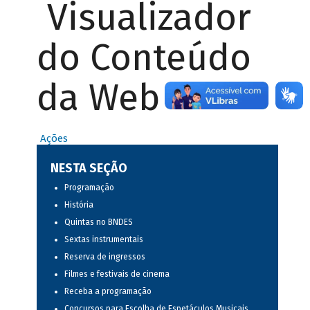
Visualizador
do Conteúdo
da Web
Ações
NESTA SEÇÃO
Programação
História
Quintas no BNDES
Sextas instrumentais
Reserva de ingressos
Filmes e festivais de cinema
Receba a programação
Concursos para Escolha de Espetáculos Musicais