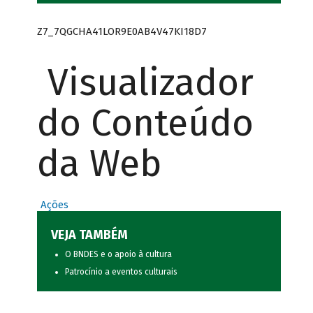
Z7_7QGCHA41LOR9E0AB4V47KI18D7
Visualizador
do Conteúdo
da Web
Ações
VEJA TAMBÉM
O BNDES e o apoio à cultura
Patrocínio a eventos culturais