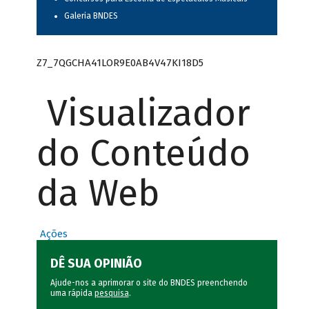
Galeria BNDES
Z7_7QGCHA41LOR9E0AB4V47KI18D5
Visualizador
do Conteúdo
da Web
Ações
DÊ SUA OPINIÃO
Ajude-nos a aprimorar o site do BNDES preenchendo
uma rápida
pesquisa
.