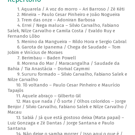
1. Aquarela / A voz do morro – Ari Barroso / Zé Kéti
2. Mineira – Paulo Cesar Pinheiro e João Nogueira
3. Trem das onze – Adoniran Barbosa
4. Errei / Nega maluca – Silvio Carvalho, Fabiano
Salek, Nilze Carvalho e Camila Costa / Evaldo Ruy e
Fernando Lôbo
5. Menino da Mangueira – Rildo Hora e Sergio Cabral
6. Garota de Ipanema / Chega de Saudade – Tom
Jobim e Vinícius de Moraes
7. Berimbau – Baden Powell
8. Morena do Mar / Maracangalha / Saudade da
Bahia / Tia Anastácia – Dorival Caymmi
9. Sururu formado – Silvio Carvalho, Fabiano Salek e
Nilze Carvalho
10. Tô voltando – Paulo Cesar Pinheiro e Maurício
Tapajós
11. Aquele abraço – Gilberto Gil
12. Mas que nada / Ô sorte / Olhos coloridos – Jorge
Benjor / Silvio Carvalho, Fabiano Salek e Nilze Carvalho /
Macau
13. Sabiá / Já que está gostoso deixa (Mata papai) –
Luiz Gonzaga e Zé Dantas / Jorge Santana e Paulo
Santana
14. Não deixe o samba morrer / Isso aqui o que é /