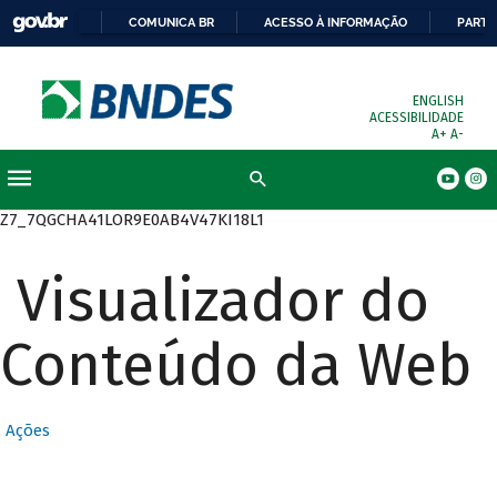
COMUNICA BR
ACESSO À INFORMAÇÃO
PARTI
ENGLISH
ACESSIBILIDADE
A+
A-
Busca
Z7_7QGCHA41LOR9E0AB4V47KI18L1
Visualizador do
Conteúdo da Web
Ações