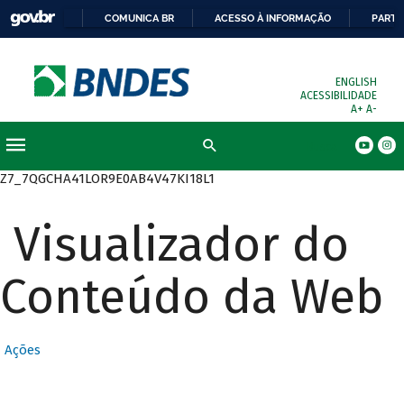
COMUNICA BR
ACESSO À INFORMAÇÃO
PARTI
ENGLISH
ACESSIBILIDADE
A+
A-
Busca
Z7_7QGCHA41LOR9E0AB4V47KI18L1
Visualizador do
Conteúdo da Web
Ações