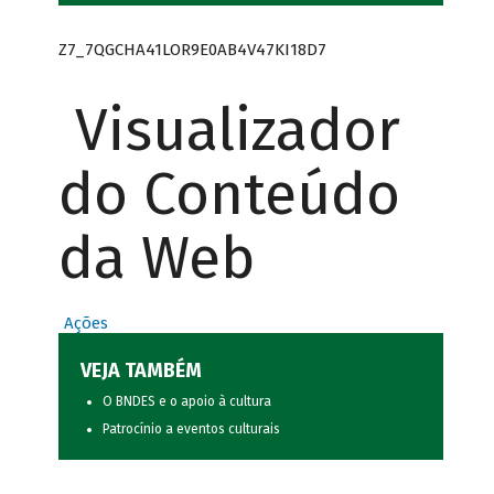
Z7_7QGCHA41LOR9E0AB4V47KI18D7
Visualizador
do Conteúdo
da Web
Ações
VEJA TAMBÉM
O BNDES e o apoio à cultura
Patrocínio a eventos culturais