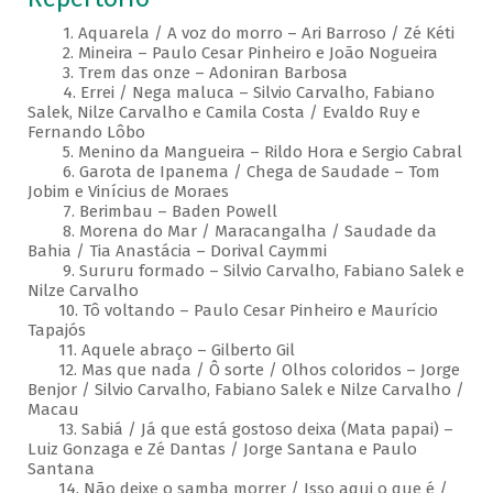
1. Aquarela / A voz do morro – Ari Barroso / Zé Kéti
2. Mineira – Paulo Cesar Pinheiro e João Nogueira
3. Trem das onze – Adoniran Barbosa
4. Errei / Nega maluca – Silvio Carvalho, Fabiano
Salek, Nilze Carvalho e Camila Costa / Evaldo Ruy e
Fernando Lôbo
5. Menino da Mangueira – Rildo Hora e Sergio Cabral
6. Garota de Ipanema / Chega de Saudade – Tom
Jobim e Vinícius de Moraes
7. Berimbau – Baden Powell
8. Morena do Mar / Maracangalha / Saudade da
Bahia / Tia Anastácia – Dorival Caymmi
9. Sururu formado – Silvio Carvalho, Fabiano Salek e
Nilze Carvalho
10. Tô voltando – Paulo Cesar Pinheiro e Maurício
Tapajós
11. Aquele abraço – Gilberto Gil
12. Mas que nada / Ô sorte / Olhos coloridos – Jorge
Benjor / Silvio Carvalho, Fabiano Salek e Nilze Carvalho /
Macau
13. Sabiá / Já que está gostoso deixa (Mata papai) –
Luiz Gonzaga e Zé Dantas / Jorge Santana e Paulo
Santana
14. Não deixe o samba morrer / Isso aqui o que é /