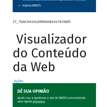
Galeria BNDES
Z7_7QGCHA41LOR9E0AB4V47KI18D5
Visualizador
do Conteúdo
da Web
Ações
DÊ SUA OPINIÃO
Ajude-nos a aprimorar o site do BNDES preenchendo
uma rápida
pesquisa
.