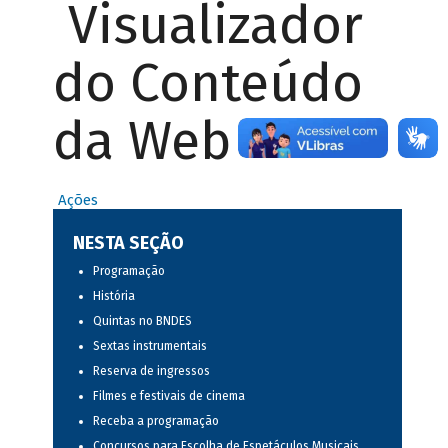
Visualizador
do Conteúdo
da Web
Ações
NESTA SEÇÃO
Programação
História
Quintas no BNDES
Sextas instrumentais
Reserva de ingressos
Filmes e festivais de cinema
Receba a programação
Concursos para Escolha de Espetáculos Musicais