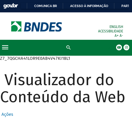
COMUNICA BR
ACESSO À INFORMAÇÃO
PARTI
ENGLISH
ACESSIBILIDADE
A+
A-
Busca
Z7_7QGCHA41LOR9E0AB4V47KI18L1
Visualizador do
Conteúdo da Web
Ações