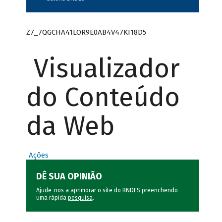
Z7_7QGCHA41LOR9E0AB4V47KI18D5
Visualizador
do Conteúdo
da Web
Ações
DÊ SUA OPINIÃO
Ajude-nos a aprimorar o site do BNDES preenchendo
uma rápida
pesquisa
.