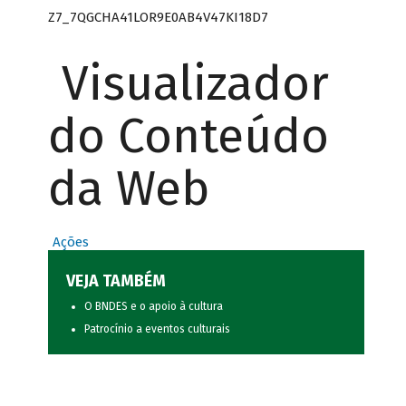
Z7_7QGCHA41LOR9E0AB4V47KI18D7
Visualizador
do Conteúdo
da Web
Ações
VEJA TAMBÉM
O BNDES e o apoio à cultura
Patrocínio a eventos culturais