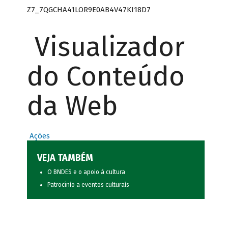
Z7_7QGCHA41LOR9E0AB4V47KI18D7
Visualizador
do Conteúdo
da Web
Ações
VEJA TAMBÉM
O BNDES e o apoio à cultura
Patrocínio a eventos culturais