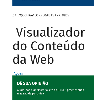
Z7_7QGCHA41LOR9E0AB4V47KI18D5
Visualizador
do Conteúdo
da Web
Ações
DÊ SUA OPINIÃO
Ajude-nos a aprimorar o site do BNDES preenchendo
uma rápida
pesquisa
.