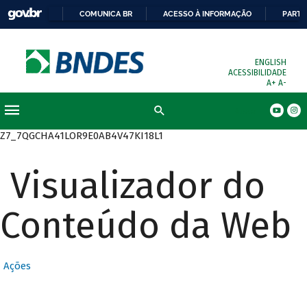
COMUNICA BR
ACESSO À INFORMAÇÃO
PARTI
ENGLISH
ACESSIBILIDADE
A+
A-
Busca
Z7_7QGCHA41LOR9E0AB4V47KI18L1
Visualizador do
Conteúdo da Web
Ações