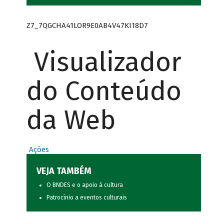
Z7_7QGCHA41LOR9E0AB4V47KI18D7
Visualizador
do Conteúdo
da Web
Ações
VEJA TAMBÉM
O BNDES e o apoio à cultura
Patrocínio a eventos culturais