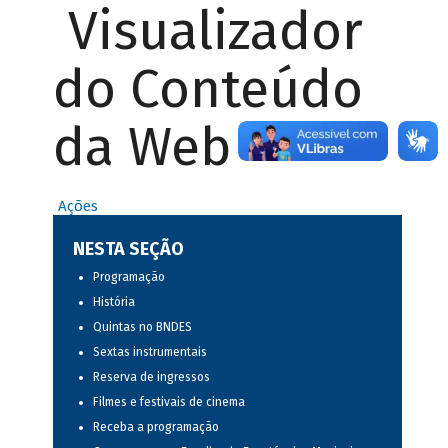
Visualizador
do Conteúdo
da Web
Ações
NESTA SEÇÃO
Programação
História
Quintas no BNDES
Sextas instrumentais
Reserva de ingressos
Filmes e festivais de cinema
Receba a programação