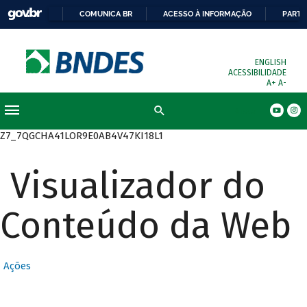
COMUNICA BR
ACESSO À INFORMAÇÃO
PARTI
ENGLISH
ACESSIBILIDADE
A+
A-
Busca
Z7_7QGCHA41LOR9E0AB4V47KI18L1
Visualizador do
Conteúdo da Web
Ações