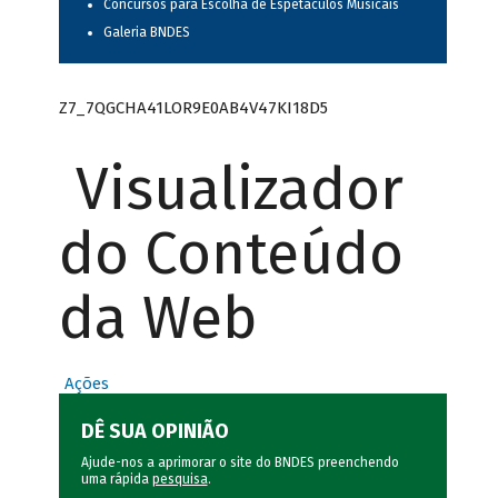
Concursos para Escolha de Espetáculos Musicais
Galeria BNDES
Z7_7QGCHA41LOR9E0AB4V47KI18D5
Visualizador
do Conteúdo
da Web
Ações
DÊ SUA OPINIÃO
Ajude-nos a aprimorar o site do BNDES preenchendo
uma rápida
pesquisa
.