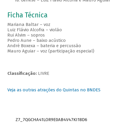
18. Gênese – Luiz Flávio Alcofra e Mauro Aguiar
Ficha Técnica
Mariana Baltar – voz
Luiz Flávio Alcofra – violão
Rui Alvim – sopros
Pedro Aune – baixo acústico
André Boxexa – bateria e percussão
Mauro Aguiar – voz (participação especial)
Classificação:
LIVRE
Veja as outras atrações do Quintas no BNDES
Z7_7QGCHA41LOR9E0AB4V47KI18D6