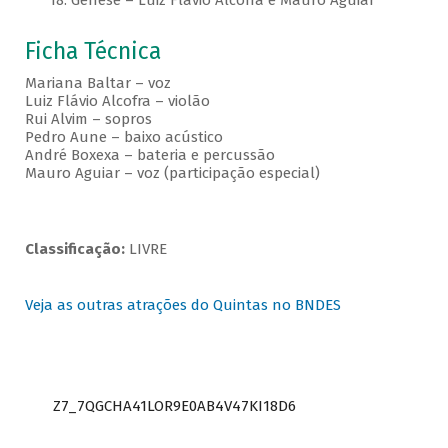
18. Gênese – Luiz Flávio Alcofra e Mauro Aguiar
Ficha Técnica
Mariana Baltar – voz
Luiz Flávio Alcofra – violão
Rui Alvim – sopros
Pedro Aune – baixo acústico
André Boxexa – bateria e percussão
Mauro Aguiar – voz (participação especial)
Classificação:
LIVRE
Veja as outras atrações do Quintas no BNDES
Z7_7QGCHA41LOR9E0AB4V47KI18D6