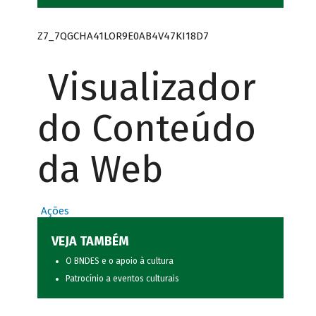
Z7_7QGCHA41LOR9E0AB4V47KI18D7
Visualizador
do Conteúdo
da Web
Ações
VEJA TAMBÉM
O BNDES e o apoio à cultura
Patrocínio a eventos culturais