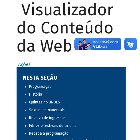
Visualizador
do Conteúdo
da Web
Ações
NESTA SEÇÃO
Programação
História
Quintas no BNDES
Sextas instrumentais
Reserva de ingressos
Filmes e festivais de cinema
Receba a programação