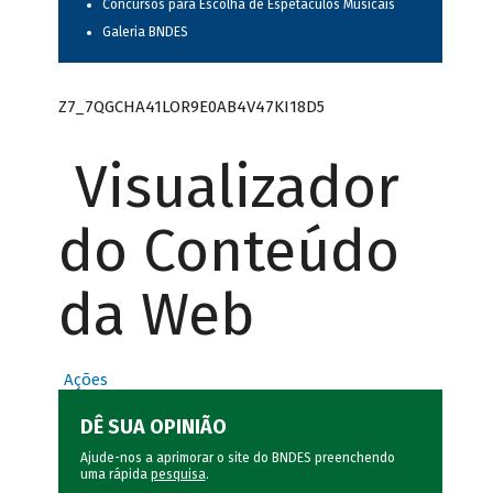
Concursos para Escolha de Espetáculos Musicais
Galeria BNDES
Z7_7QGCHA41LOR9E0AB4V47KI18D5
Visualizador
do Conteúdo
da Web
Ações
DÊ SUA OPINIÃO
Ajude-nos a aprimorar o site do BNDES preenchendo
uma rápida
pesquisa
.