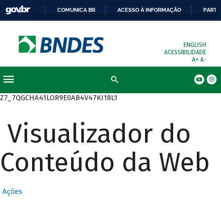
COMUNICA BR
ACESSO À INFORMAÇÃO
PARTI
ENGLISH
ACESSIBILIDADE
A+
A-
Busca
Z7_7QGCHA41LOR9E0AB4V47KI18L1
Visualizador do
Conteúdo da Web
Ações