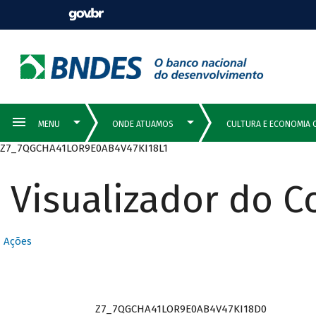
Z7_7QGCHA41LOR9E0AB4V47KI18L1
Visualizador do 
Ações
Z7_7QGCHA41LOR9E0AB4V47KI18D0