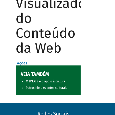
Visualizador
do
Conteúdo
da Web
Ações
VEJA TAMBÉM
O BNDES e o apoio à cultura
Patrocínio a eventos culturais
Redes Sociais