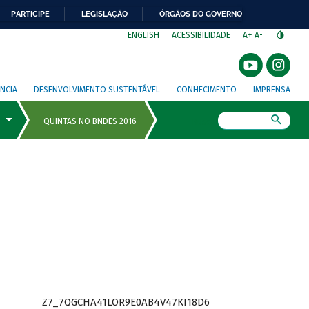
PARTICIPE
LEGISLAÇÃO
ÓRGÃOS DO GOVERNO
⁣
ENGLISH
ACESSIBILIDADE
A+
A-
NCIA
DESENVOLVIMENTO SUSTENTÁVEL
CONHECIMENTO
IMPRENSA
Busca
Z7_7QGCHA41LOR9E0AB4V47KI18D6