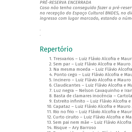
PRÉ-RESERVA ENCERRADA
Caso não tenha conseguido fazer a pré-reserv
na recepção do Espaço Cultural BNDES, no di
ingresso com lugar marcado, estando o númer
.
.
Repertório
1. Tresvarios – Luiz Flávio Alcofra e Maur
2. Sem par – Luiz Flávio Alcofra e Mauro
3. Na mesma moeda – Luiz Flávio Alcofra
4. Ponto cego – Luiz Flávio Alcofra e Mau
5. Incinero – Luiz Flávio Alcofra e Mauro 
6. Claudicantes – Luiz Flávio Alcofra e M
7. Luz negra – Nelson Cavaquinho e Iran
8. Basta de clamares inocência – Cartol
9. Estreito infinito – Luiz Flávio Alcofra 
10. Capataz – Luiz Flávio Alcofra e Mauro 
11. Rio no frio – Luiz Flávio Alcofra e Maur
12. Curto ciruito – Luiz Flávio Alcofra e M
13. Sem pai nem mãe – Luiz Flávio Alcofra
14. Risque – Ary Barroso