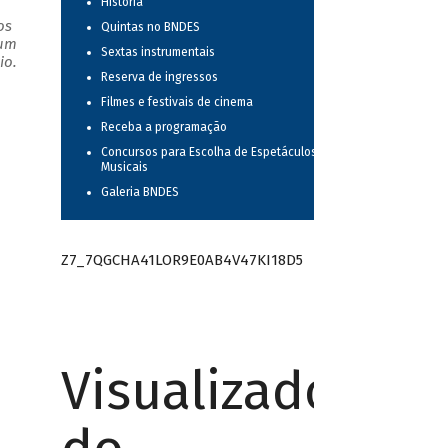
História
os
Quintas no BNDES
 um
Sextas instrumentais
io.
Reserva de ingressos
Filmes e festivais de cinema
Receba a programação
Concursos para Escolha de Espetáculos
Musicais
Galeria BNDES
Z7_7QGCHA41LOR9E0AB4V47KI18D5
Visualizador