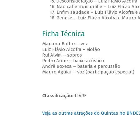
15. Desconsideração – Luiz Flávio Alcofra
16. Não cabe num quibe – Luiz Flávio Alco
17. Enfim saudade – Luiz Flávio Alcofra e
18. Gênese – Luiz Flávio Alcofra e Mauro A
Ficha Técnica
Mariana Baltar – voz
Luiz Flávio Alcofra – violão
Rui Alvim – sopros
Pedro Aune – baixo acústico
André Boxexa – bateria e percussão
Mauro Aguiar – voz (participação especial)
Classificação:
LIVRE
Veja as outras atrações do Quintas no BNDE