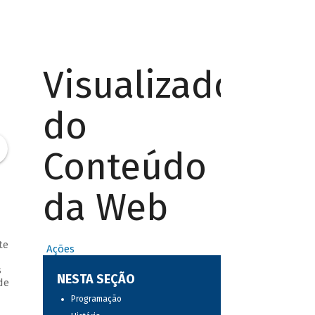
Visualizador
do
Conteúdo
da Web
te
Ações
s
NESTA SEÇÃO
de
Programação