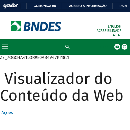
COMUNICA BR
ACESSO À INFORMAÇÃO
PARTI
ENGLISH
ACESSIBILIDADE
A+
A-
Busca
Z7_7QGCHA41LOR9E0AB4V47KI18L1
Visualizador do
Conteúdo da Web
Ações