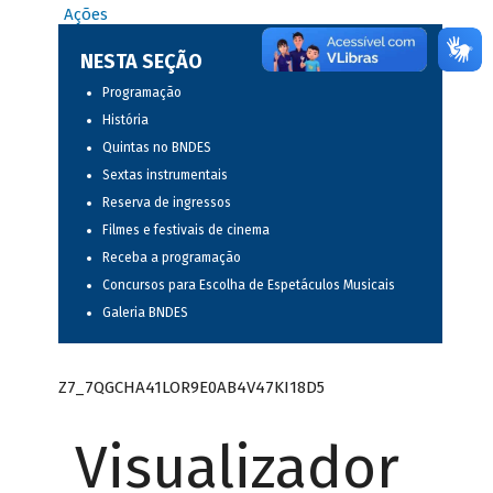
Ações
NESTA SEÇÃO
Programação
História
Quintas no BNDES
Sextas instrumentais
Reserva de ingressos
Filmes e festivais de cinema
Receba a programação
Concursos para Escolha de Espetáculos Musicais
Galeria BNDES
Z7_7QGCHA41LOR9E0AB4V47KI18D5
Visualizador