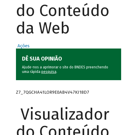
do Conteúdo
da Web
Ações
DÊ SUA OPINIÃO
Ajude-nos a aprimorar o site do BNDES preenchendo
uma rápida
pesquisa
.
Z7_7QGCHA41LOR9E0AB4V47KI18D7
Visualizador
do Conteúdo