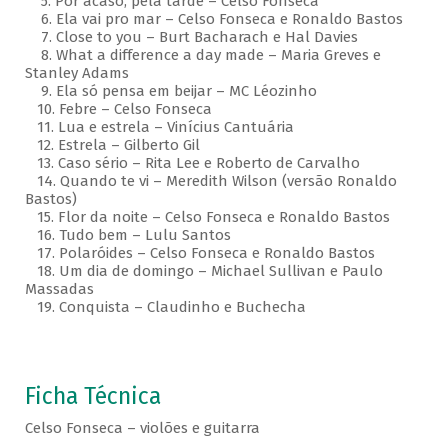
5. Por acaso, pela tarde – Celso Fonseca
6. Ela vai pro mar – Celso Fonseca e Ronaldo Bastos
7. Close to you – Burt Bacharach e Hal Davies
8. What a difference a day made – Maria Greves e
Stanley Adams
9. Ela só pensa em beijar – MC Léozinho
10. Febre – Celso Fonseca
11. Lua e estrela – Vinícius Cantuária
12. Estrela – Gilberto Gil
13. Caso sério – Rita Lee e Roberto de Carvalho
14. Quando te vi – Meredith Wilson (versão Ronaldo
Bastos)
15. Flor da noite – Celso Fonseca e Ronaldo Bastos
16. Tudo bem – Lulu Santos
17. Polaróides – Celso Fonseca e Ronaldo Bastos
18. Um dia de domingo – Michael Sullivan e Paulo
Massadas
19. Conquista – Claudinho e Buchecha
Ficha Técnica
Celso Fonseca – violões e guitarra