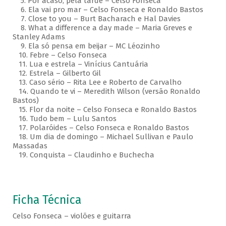
5. Por acaso, pela tarde – Celso Fonseca
6. Ela vai pro mar – Celso Fonseca e Ronaldo Bastos
7. Close to you – Burt Bacharach e Hal Davies
8. What a difference a day made – Maria Greves e
Stanley Adams
9. Ela só pensa em beijar – MC Léozinho
10. Febre – Celso Fonseca
11. Lua e estrela – Vinícius Cantuária
12. Estrela – Gilberto Gil
13. Caso sério – Rita Lee e Roberto de Carvalho
14. Quando te vi – Meredith Wilson (versão Ronaldo
Bastos)
15. Flor da noite – Celso Fonseca e Ronaldo Bastos
16. Tudo bem – Lulu Santos
17. Polaróides – Celso Fonseca e Ronaldo Bastos
18. Um dia de domingo – Michael Sullivan e Paulo
Massadas
19. Conquista – Claudinho e Buchecha
Ficha Técnica
Celso Fonseca – violões e guitarra