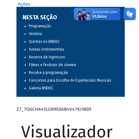
Ações
NESTA SEÇÃO
Programação
História
Quintas no BNDES
Sextas instrumentais
Reserva de ingressos
Filmes e festivais de cinema
Receba a programação
Concursos para Escolha de Espetáculos Musicais
Galeria BNDES
Z7_7QGCHA41LOR9E0AB4V47KI18D5
Visualizador