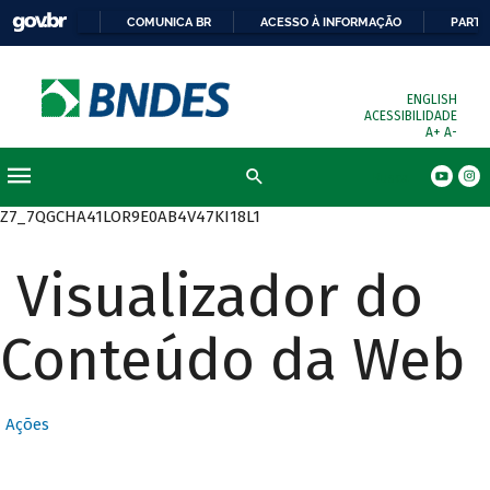
COMUNICA BR
ACESSO À INFORMAÇÃO
PARTI
ENGLISH
ACESSIBILIDADE
A+
A-
Busca
Z7_7QGCHA41LOR9E0AB4V47KI18L1
Visualizador do
Conteúdo da Web
Ações