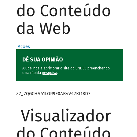
do Conteúdo
da Web
Ações
DÊ SUA OPINIÃO
Ajude-nos a aprimorar o site do BNDES preenchendo
uma rápida
pesquisa
.
Z7_7QGCHA41LOR9E0AB4V47KI18D7
Visualizador
do Conteúdo