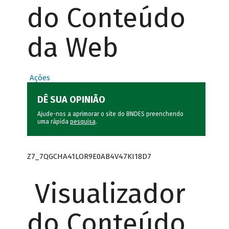
do Conteúdo
da Web
Ações
DÊ SUA OPINIÃO
Ajude-nos a aprimorar o site do BNDES preenchendo
uma rápida
pesquisa
.
Z7_7QGCHA41LOR9E0AB4V47KI18D7
Visualizador
do Conteúdo