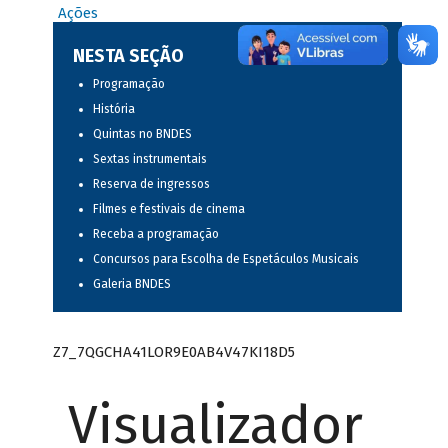
Ações
NESTA SEÇÃO
Programação
História
Quintas no BNDES
Sextas instrumentais
Reserva de ingressos
Filmes e festivais de cinema
Receba a programação
Concursos para Escolha de Espetáculos Musicais
Galeria BNDES
Z7_7QGCHA41LOR9E0AB4V47KI18D5
Visualizador