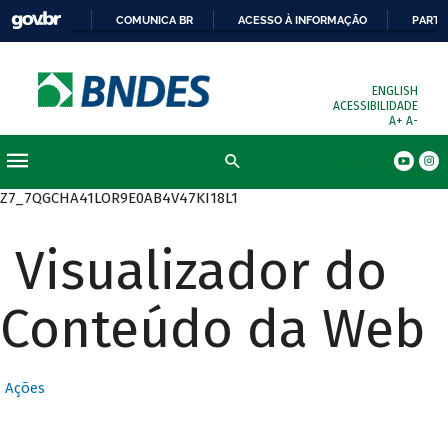
COMUNICA BR
ACESSO À INFORMAÇÃO
PARTI
ENGLISH
ACESSIBILIDADE
A+
A-
Busca
Z7_7QGCHA41LOR9E0AB4V47KI18L1
Visualizador do
Conteúdo da Web
Ações