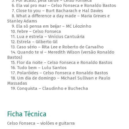
5. Por acaso, pela tarde – Celso Fonseca
6. Ela vai pro mar – Celso Fonseca e Ronaldo Bastos
7. Close to you – Burt Bacharach e Hal Davies
8. What a difference a day made – Maria Greves e
Stanley Adams
9. Ela só pensa em beijar – MC Léozinho
10. Febre – Celso Fonseca
11. Lua e estrela – Vinícius Cantuária
12. Estrela – Gilberto Gil
13. Caso sério – Rita Lee e Roberto de Carvalho
14. Quando te vi – Meredith Wilson (versão Ronaldo
Bastos)
15. Flor da noite – Celso Fonseca e Ronaldo Bastos
16. Tudo bem – Lulu Santos
17. Polaróides – Celso Fonseca e Ronaldo Bastos
18. Um dia de domingo – Michael Sullivan e Paulo
Massadas
19. Conquista – Claudinho e Buchecha
Ficha Técnica
Celso Fonseca – violões e guitarra