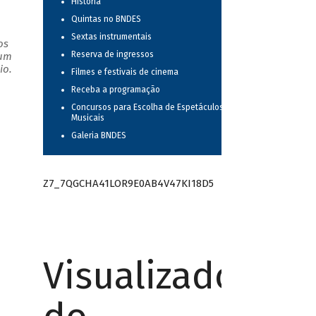
História
Quintas no BNDES
Sextas instrumentais
os
Reserva de ingressos
 um
io.
Filmes e festivais de cinema
Receba a programação
Concursos para Escolha de Espetáculos
Musicais
Galeria BNDES
Z7_7QGCHA41LOR9E0AB4V47KI18D5
Visualizador