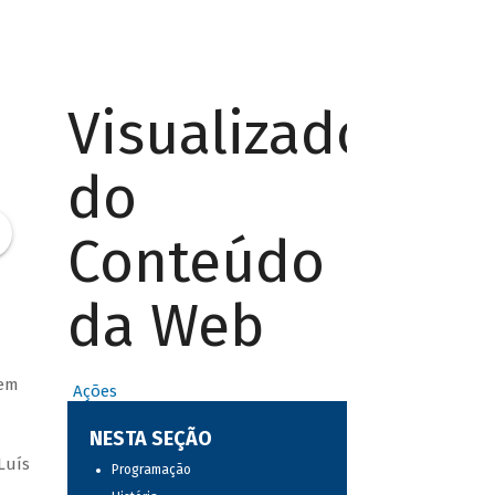
Visualizador
do
Conteúdo
da Web
 em
Ações
NESTA SEÇÃO
Luís
Programação