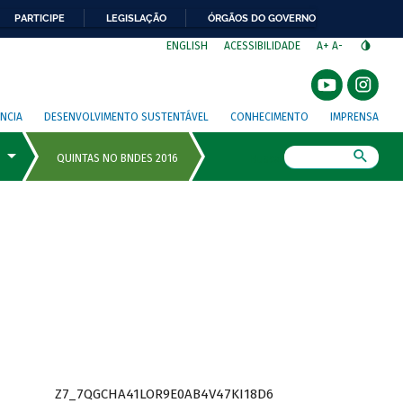
PARTICIPE
LEGISLAÇÃO
ÓRGÃOS DO GOVERNO
⁣
ENGLISH
ACESSIBILIDADE
A+
A-
NCIA
DESENVOLVIMENTO SUSTENTÁVEL
CONHECIMENTO
IMPRENSA
Busca
Z7_7QGCHA41LOR9E0AB4V47KI18D6