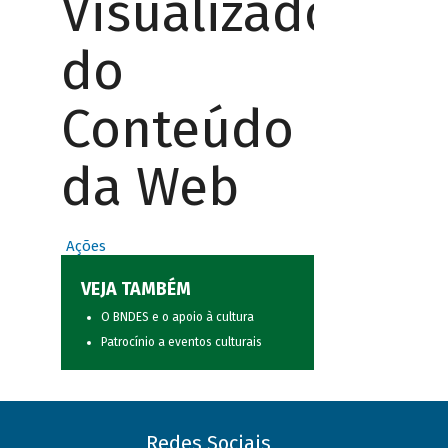
Visualizador
do
Conteúdo
da Web
Ações
VEJA TAMBÉM
O BNDES e o apoio à cultura
Patrocínio a eventos culturais
Redes Sociais