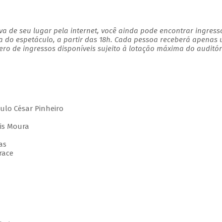
a de seu lugar pela internet, você ainda pode encontrar ingress
a do espetáculo, a partir das 18h. Cada pessoa receberá apenas
o de ingressos disponíveis sujeito à lotação máxima do auditór
lo César Pinheiro
is Moura
s
as
orace