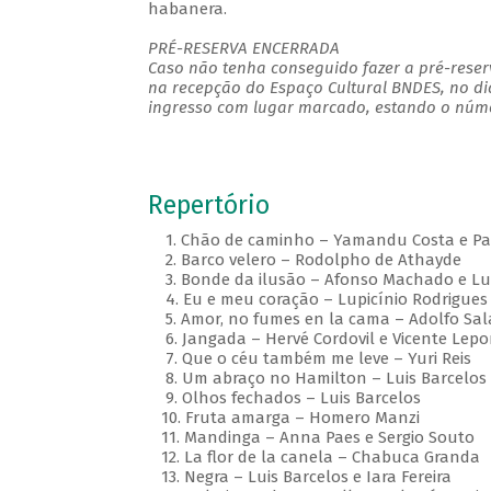
habanera.
PRÉ-RESERVA ENCERRADA
Caso não tenha conseguido fazer a pré-reserv
na recepção do Espaço Cultural BNDES, no di
ingresso com lugar marcado, estando o númer
Repertório
1. Chão de caminho – Yamandu Costa e Pau
2. Barco velero – Rodolpho de Athayde
3. Bonde da ilusão – Afonso Machado e Lu
4. Eu e meu coração – Lupicínio Rodrigue
5. Amor, no fumes en la cama – Adolfo Sal
6. Jangada – Hervé Cordovil e Vicente Lep
7. Que o céu também me leve – Yuri Reis
8. Um abraço no Hamilton – Luis Barcelos
9. Olhos fechados – Luis Barcelos
10. Fruta amarga – Homero Manzi
11. Mandinga – Anna Paes e Sergio Souto
12. La flor de la canela – Chabuca Granda
13. Negra – Luis Barcelos e Iara Fereira