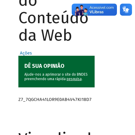
do
Conteúdo
da Web
Ações
DÊ SUA OPINIÃO
Ajude-nos a aprimorar o site do BNDES
preenchendo uma rápida
pesquisa
.
Z7_7QGCHA41LOR9E0AB4V47KI18D7