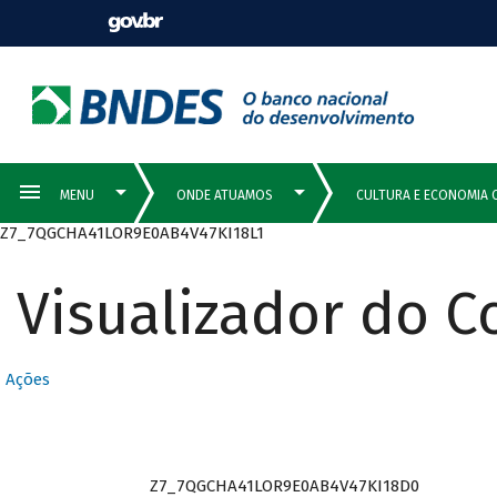
Z7_7QGCHA41LOR9E0AB4V47KI18L1
Visualizador do 
Ações
Z7_7QGCHA41LOR9E0AB4V47KI18D0