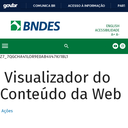
COMUNICA BR
ACESSO À INFORMAÇÃO
PARTI
ENGLISH
ACESSIBILIDADE
A+
A-
Busca
Z7_7QGCHA41LOR9E0AB4V47KI18L1
Visualizador do
Conteúdo da Web
Ações