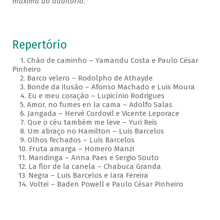
máxima do auditório.
Repertório
1. Chão de caminho – Yamandu Costa e Paulo César
Pinheiro
2. Barco velero – Rodolpho de Athayde
3. Bonde da ilusão – Afonso Machado e Luis Moura
4. Eu e meu coração – Lupicínio Rodrigues
5. Amor, no fumes en la cama – Adolfo Salas
6. Jangada – Hervé Cordovil e Vicente Leporace
7. Que o céu também me leve – Yuri Reis
8. Um abraço no Hamilton – Luis Barcelos
9. Olhos fechados – Luis Barcelos
10. Fruta amarga – Homero Manzi
11. Mandinga – Anna Paes e Sergio Souto
12. La flor de la canela – Chabuca Granda
13. Negra – Luis Barcelos e Iara Fereira
14. Voltei – Baden Powell e Paulo César Pinheiro