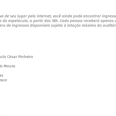
a de seu lugar pela internet, você ainda pode encontrar ingress
a do espetáculo, a partir das 18h. Cada pessoa receberá apenas
o de ingressos disponíveis sujeito à lotação máxima do auditór
lo César Pinheiro
is Moura
s
as
orace