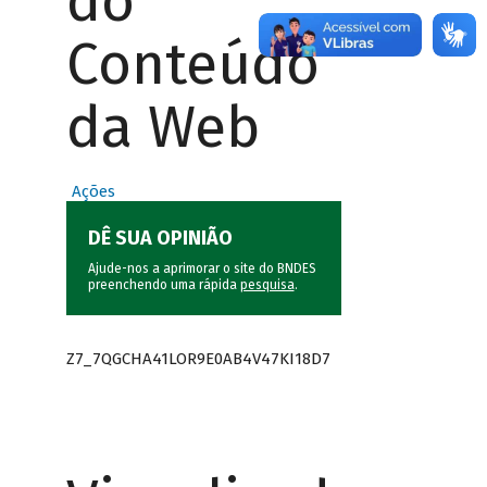
do
Conteúdo
da Web
Ações
DÊ SUA OPINIÃO
Ajude-nos a aprimorar o site do BNDES
preenchendo uma rápida
pesquisa
.
Z7_7QGCHA41LOR9E0AB4V47KI18D7