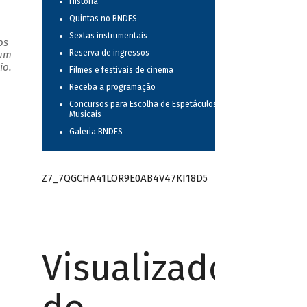
História
Quintas no BNDES
Sextas instrumentais
os
Reserva de ingressos
 um
io.
Filmes e festivais de cinema
Receba a programação
Concursos para Escolha de Espetáculos
Musicais
Galeria BNDES
Z7_7QGCHA41LOR9E0AB4V47KI18D5
Visualizador