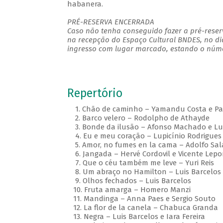
habanera.
PRÉ-RESERVA ENCERRADA
Caso não tenha conseguido fazer a pré-reserv
na recepção do Espaço Cultural BNDES, no di
ingresso com lugar marcado, estando o númer
Repertório
1. Chão de caminho – Yamandu Costa e Pau
2. Barco velero – Rodolpho de Athayde
3. Bonde da ilusão – Afonso Machado e Lu
4. Eu e meu coração – Lupicínio Rodrigue
5. Amor, no fumes en la cama – Adolfo Sal
6. Jangada – Hervé Cordovil e Vicente Lep
7. Que o céu também me leve – Yuri Reis
8. Um abraço no Hamilton – Luis Barcelos
9. Olhos fechados – Luis Barcelos
10. Fruta amarga – Homero Manzi
11. Mandinga – Anna Paes e Sergio Souto
12. La flor de la canela – Chabuca Granda
13. Negra – Luis Barcelos e Iara Fereira