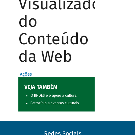
Visualizador
do
Conteúdo
da Web
Ações
VEJA TAMBÉM
O BNDES e o apoio à cultura
Patrocínio a eventos culturais
Redes Sociais