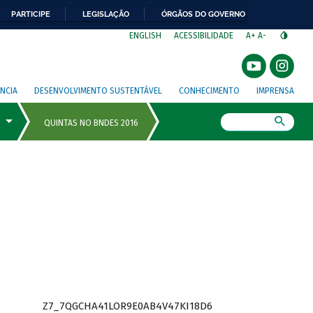
PARTICIPE
LEGISLAÇÃO
ÓRGÃOS DO GOVERNO
⁣
ENGLISH
ACESSIBILIDADE
A+
A-
NCIA
DESENVOLVIMENTO SUSTENTÁVEL
CONHECIMENTO
IMPRENSA
Busca
Z7_7QGCHA41LOR9E0AB4V47KI18D6