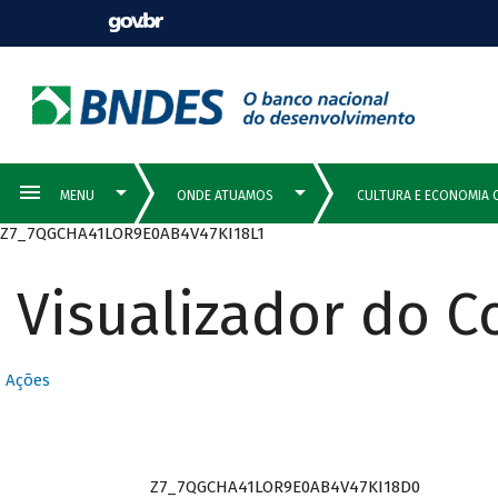
Z7_7QGCHA41LOR9E0AB4V47KI18L1
Visualizador do 
Ações
Z7_7QGCHA41LOR9E0AB4V47KI18D0