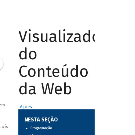
Visualizador
do
Conteúdo
da Web
 em
Ações
NESTA SEÇÃO
Luís
Programação