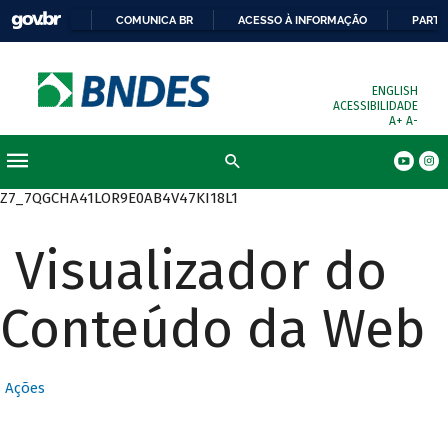
COMUNICA BR
ACESSO À INFORMAÇÃO
PARTI
ENGLISH
ACESSIBILIDADE
A+
A-
Busca
Z7_7QGCHA41LOR9E0AB4V47KI18L1
Visualizador do
Conteúdo da Web
Ações