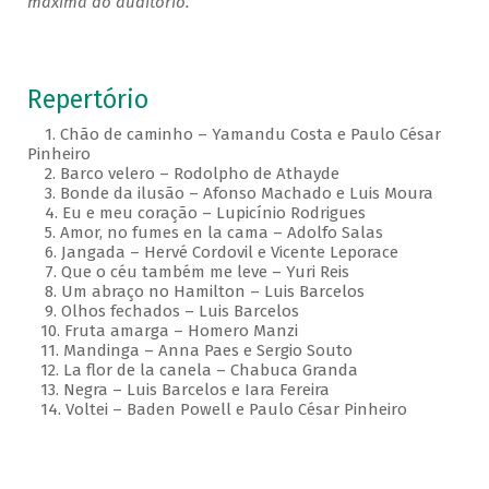
máxima do auditório.
Repertório
1. Chão de caminho – Yamandu Costa e Paulo César
Pinheiro
2. Barco velero – Rodolpho de Athayde
3. Bonde da ilusão – Afonso Machado e Luis Moura
4. Eu e meu coração – Lupicínio Rodrigues
5. Amor, no fumes en la cama – Adolfo Salas
6. Jangada – Hervé Cordovil e Vicente Leporace
7. Que o céu também me leve – Yuri Reis
8. Um abraço no Hamilton – Luis Barcelos
9. Olhos fechados – Luis Barcelos
10. Fruta amarga – Homero Manzi
11. Mandinga – Anna Paes e Sergio Souto
12. La flor de la canela – Chabuca Granda
13. Negra – Luis Barcelos e Iara Fereira
14. Voltei – Baden Powell e Paulo César Pinheiro