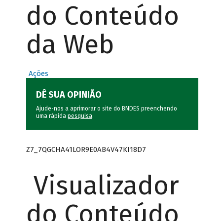
do Conteúdo
da Web
Ações
DÊ SUA OPINIÃO
Ajude-nos a aprimorar o site do BNDES preenchendo
uma rápida
pesquisa
.
Z7_7QGCHA41LOR9E0AB4V47KI18D7
Visualizador
do Conteúdo