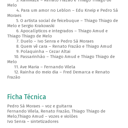
3. Kamikaze – Renato Frazão e Thiago Thiago de
Melo
4. Para um amor no Leblon – Edu Kneip e Pedro Sá
Moraes
5. O artista social de feicebuque – Thiago Thiago de
Melo e Sergio Krakowski
6. Apocalípticos e integrados – Thiago Amud e
Thiago Thiago de Melo
7. Duelo – Ivo Senra e Pedro Sá Moraes
8. Quem vê cara – Renato Frazão e Thiago Amud
9. Polaquinha – Cezar Altai
10. Passarinhão – Thiago Amud e Thiago Thiago de
Melo
11. Ave Maria – Fernando Vilela
12. Rainha do meio dia – Fred Demarca e Renato
Frazão
Ficha Técnica
Pedro Sá Moraes – voz e guitarra
Fernando Vilela, Renato Frazão, Thiago Thiago de
Melo,Thiago Amud – vozes e violões
Ivo Senra – sintetizadores