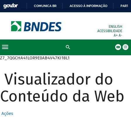
COMUNICA BR
ACESSO À INFORMAÇÃO
PARTI
ENGLISH
ACESSIBILIDADE
A+
A-
Busca
Z7_7QGCHA41LOR9E0AB4V47KI18L1
Visualizador do
Conteúdo da Web
Ações