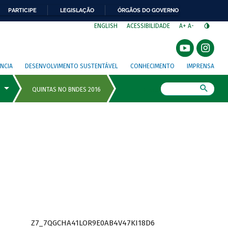
PARTICIPE
LEGISLAÇÃO
ÓRGÃOS DO GOVERNO
⁣
ENGLISH
ACESSIBILIDADE
A+
A-
NCIA
DESENVOLVIMENTO SUSTENTÁVEL
CONHECIMENTO
IMPRENSA
Busca
Z7_7QGCHA41LOR9E0AB4V47KI18D6