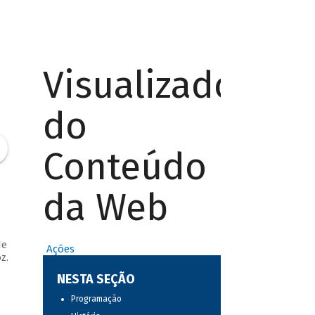
Visualizador
do
Conteúdo
da Web
de
Ações
z.
NESTA SEÇÃO
Programação