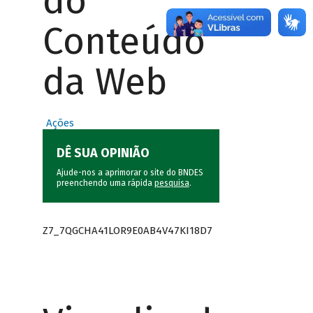
do
Conteúdo
da Web
Ações
DÊ SUA OPINIÃO
Ajude-nos a aprimorar o site do BNDES
preenchendo uma rápida
pesquisa
.
Z7_7QGCHA41LOR9E0AB4V47KI18D7