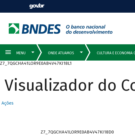
Z7_7QGCHA41LOR9E0AB4V47KI18L1
Visualizador do 
Ações
Z7_7QGCHA41LOR9E0AB4V47KI18D0