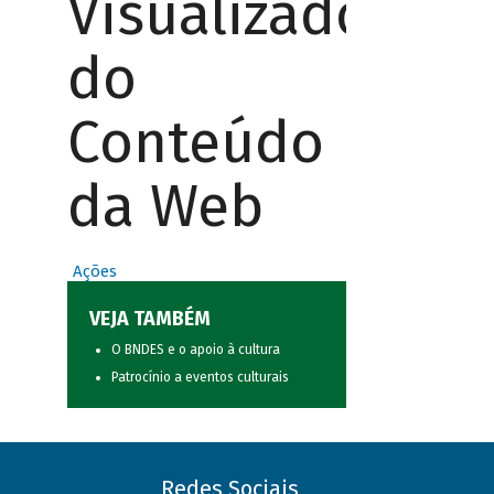
Visualizador
do
Conteúdo
da Web
Ações
VEJA TAMBÉM
O BNDES e o apoio à cultura
Patrocínio a eventos culturais
Redes Sociais