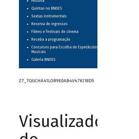
História
Quintas no BNDES
Sextas instrumentais
Reserva de ingressos
Filmes e festivais de cinema
Receba a programação
Concursos para Escolha de Espetáculos
Musicais
Galeria BNDES
Z7_7QGCHA41LOR9E0AB4V47KI18D5
Visualizador