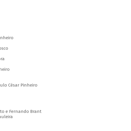
nheiro
osco
ora
heiro
lo César Pinheiro
to e Fernando Brant
uleira