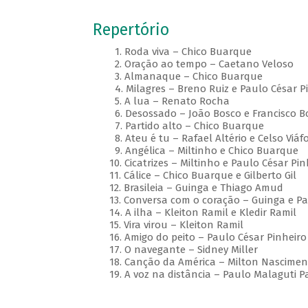
Repertório
1. Roda viva – Chico Buarque
2. Oração ao tempo – Caetano Veloso
3. Almanaque – Chico Buarque
4. Milagres – Breno Ruiz e Paulo César Pi
5. A lua – Renato Rocha
6. Desossado – João Bosco e Francisco B
7. Partido alto – Chico Buarque
8. Ateu é tu – Rafael Altério e Celso Viáf
9. Angélica – Miltinho e Chico Buarque
10. Cicatrizes – Miltinho e Paulo César Pin
11. Cálice – Chico Buarque e Gilberto Gil
12. Brasileia – Guinga e Thiago Amud
13. Conversa com o coração – Guinga e Pau
14. A ilha – Kleiton Ramil e Kledir Ramil
15. Vira virou – Kleiton Ramil
16. Amigo do peito – Paulo César Pinheiro
17. O navegante – Sidney Miller
18. Canção da América – Milton Nascimen
19. A voz na distância – Paulo Malaguti Pa