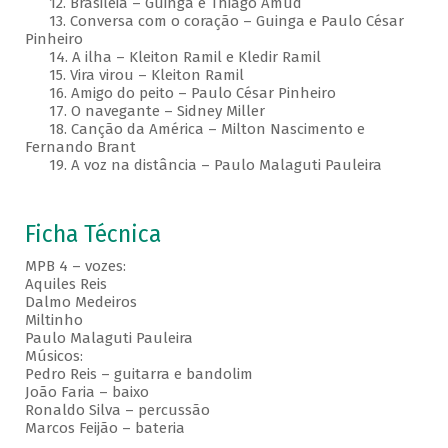
12. Brasileia – Guinga e Thiago Amud
13. Conversa com o coração – Guinga e Paulo César
Pinheiro
14. A ilha – Kleiton Ramil e Kledir Ramil
15. Vira virou – Kleiton Ramil
16. Amigo do peito – Paulo César Pinheiro
17. O navegante – Sidney Miller
18. Canção da América – Milton Nascimento e
Fernando Brant
19. A voz na distância – Paulo Malaguti Pauleira
Ficha Técnica
MPB 4 – vozes:
Aquiles Reis
Dalmo Medeiros
Miltinho
Paulo Malaguti Pauleira
Músicos:
Pedro Reis – guitarra e bandolim
João Faria – baixo
Ronaldo Silva – percussão
Marcos Feijão – bateria