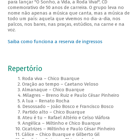
para lançar "O Sonho, a Vida, a Roda Viva!", CD
comemorativo de 50 anos de carreira. O grupo leva no
nome não apenas a música que canta, mas a música de
todo um país: aquela que vivemos no dia-a-dia, nos
palcos, nos bares, nas praças, estúdios, na carne e na
voz.
Saiba como funciona a reserva de ingressos
Repertório
1. Roda viva – Chico Buarque
2. Oração ao tempo – Caetano Veloso
3. Almanaque – Chico Buarque
4. Milagres – Breno Ruiz e Paulo César Pinheiro
5. A lua – Renato Rocha
6. Desossado – João Bosco e Francisco Bosco
7. Partido alto – Chico Buarque
8. Ateu é tu – Rafael Altério e Celso Viáfora
9. Angélica – Miltinho e Chico Buarque
10. Cicatrizes – Miltinho e Paulo César Pinheiro
11. Cálice – Chico Buarque e Gilberto Gil