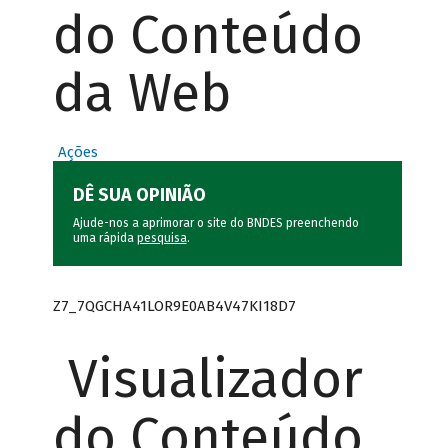
do Conteúdo
da Web
Ações
DÊ SUA OPINIÃO
Ajude-nos a aprimorar o site do BNDES preenchendo
uma rápida
pesquisa
.
Z7_7QGCHA41LOR9E0AB4V47KI18D7
Visualizador
do Conteúdo