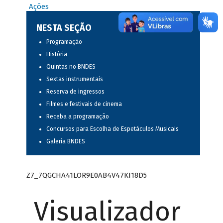
Ações
NESTA SEÇÃO
Programação
História
Quintas no BNDES
Sextas instrumentais
Reserva de ingressos
Filmes e festivais de cinema
Receba a programação
Concursos para Escolha de Espetáculos Musicais
Galeria BNDES
Z7_7QGCHA41LOR9E0AB4V47KI18D5
Visualizador