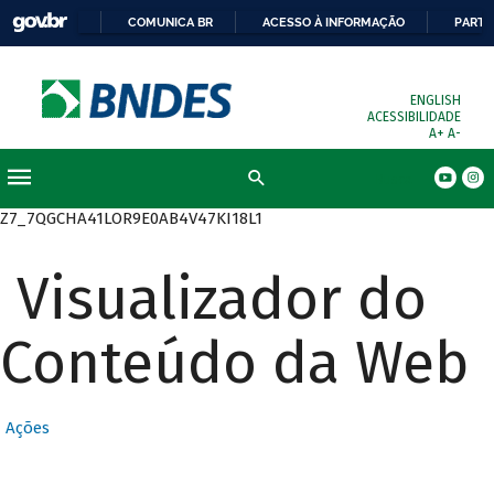
COMUNICA BR
ACESSO À INFORMAÇÃO
PARTI
ENGLISH
ACESSIBILIDADE
A+
A-
Busca
Z7_7QGCHA41LOR9E0AB4V47KI18L1
Visualizador do
Conteúdo da Web
Ações