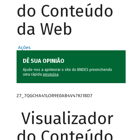
do Conteúdo
da Web
Ações
DÊ SUA OPINIÃO
Ajude-nos a aprimorar o site do BNDES preenchendo
uma rápida
pesquisa
.
Z7_7QGCHA41LOR9E0AB4V47KI18D7
Visualizador
do Conteúdo