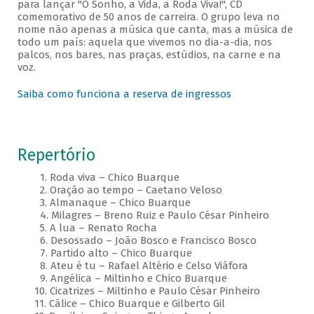
para lançar "O Sonho, a Vida, a Roda Viva!", CD
comemorativo de 50 anos de carreira. O grupo leva no
nome não apenas a música que canta, mas a música de
todo um país: aquela que vivemos no dia-a-dia, nos
palcos, nos bares, nas praças, estúdios, na carne e na
voz.
Saiba como funciona a reserva de ingressos
Repertório
1. Roda viva – Chico Buarque
2. Oração ao tempo – Caetano Veloso
3. Almanaque – Chico Buarque
4. Milagres – Breno Ruiz e Paulo César Pinheiro
5. A lua – Renato Rocha
6. Desossado – João Bosco e Francisco Bosco
7. Partido alto – Chico Buarque
8. Ateu é tu – Rafael Altério e Celso Viáfora
9. Angélica – Miltinho e Chico Buarque
10. Cicatrizes – Miltinho e Paulo César Pinheiro
11. Cálice – Chico Buarque e Gilberto Gil