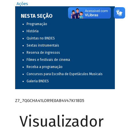
Ações
NESTA SEÇÃO
Programação
História
Quintas no BNDES
Sextas instrumentais
Reserva de ingressos
Filmes e festivais de cinema
Receba a programação
Concursos para Escolha de Espetáculos Musicais
Galeria BNDES
Z7_7QGCHA41LOR9E0AB4V47KI18D5
Visualizador