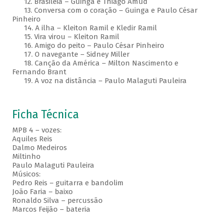
12. Brasileia – Guinga e Thiago Amud
13. Conversa com o coração – Guinga e Paulo César
Pinheiro
14. A ilha – Kleiton Ramil e Kledir Ramil
15. Vira virou – Kleiton Ramil
16. Amigo do peito – Paulo César Pinheiro
17. O navegante – Sidney Miller
18. Canção da América – Milton Nascimento e
Fernando Brant
19. A voz na distância – Paulo Malaguti Pauleira
Ficha Técnica
MPB 4 – vozes:
Aquiles Reis
Dalmo Medeiros
Miltinho
Paulo Malaguti Pauleira
Músicos:
Pedro Reis – guitarra e bandolim
João Faria – baixo
Ronaldo Silva – percussão
Marcos Feijão – bateria