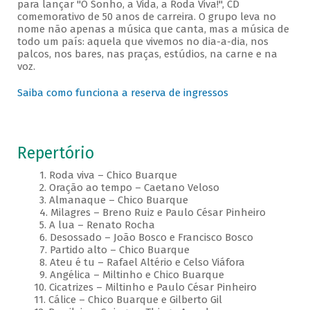
para lançar "O Sonho, a Vida, a Roda Viva!", CD
comemorativo de 50 anos de carreira. O grupo leva no
nome não apenas a música que canta, mas a música de
todo um país: aquela que vivemos no dia-a-dia, nos
palcos, nos bares, nas praças, estúdios, na carne e na
voz.
Saiba como funciona a reserva de ingressos
Repertório
1. Roda viva – Chico Buarque
2. Oração ao tempo – Caetano Veloso
3. Almanaque – Chico Buarque
4. Milagres – Breno Ruiz e Paulo César Pinheiro
5. A lua – Renato Rocha
6. Desossado – João Bosco e Francisco Bosco
7. Partido alto – Chico Buarque
8. Ateu é tu – Rafael Altério e Celso Viáfora
9. Angélica – Miltinho e Chico Buarque
10. Cicatrizes – Miltinho e Paulo César Pinheiro
11. Cálice – Chico Buarque e Gilberto Gil