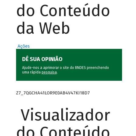
do Conteúdo
da Web
Ações
DÊ SUA OPINIÃO
Ajude-nos a aprimorar o site do BNDES preenchendo
uma rápida
pesquisa
.
Z7_7QGCHA41LOR9E0AB4V47KI18D7
Visualizador
do Conteúdo