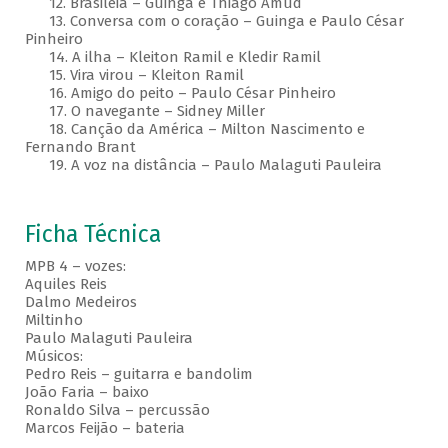
12. Brasileia – Guinga e Thiago Amud
13. Conversa com o coração – Guinga e Paulo César
Pinheiro
14. A ilha – Kleiton Ramil e Kledir Ramil
15. Vira virou – Kleiton Ramil
16. Amigo do peito – Paulo César Pinheiro
17. O navegante – Sidney Miller
18. Canção da América – Milton Nascimento e
Fernando Brant
19. A voz na distância – Paulo Malaguti Pauleira
Ficha Técnica
MPB 4 – vozes:
Aquiles Reis
Dalmo Medeiros
Miltinho
Paulo Malaguti Pauleira
Músicos:
Pedro Reis – guitarra e bandolim
João Faria – baixo
Ronaldo Silva – percussão
Marcos Feijão – bateria