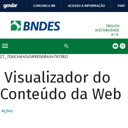
COMUNICA BR
ACESSO À INFORMAÇÃO
PARTI
ENGLISH
ACESSIBILIDADE
A+
A-
Busca
Z7_7QGCHA41LOR9E0AB4V47KI18L1
Visualizador do
Conteúdo da Web
Ações