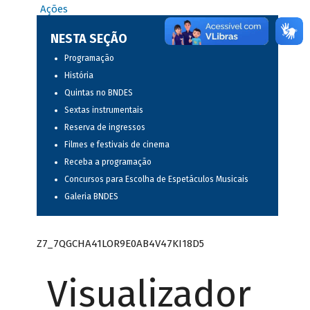
Ações
NESTA SEÇÃO
Programação
História
Quintas no BNDES
Sextas instrumentais
Reserva de ingressos
Filmes e festivais de cinema
Receba a programação
Concursos para Escolha de Espetáculos Musicais
Galeria BNDES
Z7_7QGCHA41LOR9E0AB4V47KI18D5
Visualizador